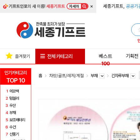
×
세종기프트,
공공기
기프트인포
의 새 이름!
세종기프트
자세히
베스트
기획전
전체 카테고리
즐겨찾기
100
인기카테고리
홈
차량/골프/레저/계절
부채
긴자루부채
TOP 10
1
에코백
2
텀블러
3
우산
4
부채
5
보조배터리
6
수건
7
선풍기