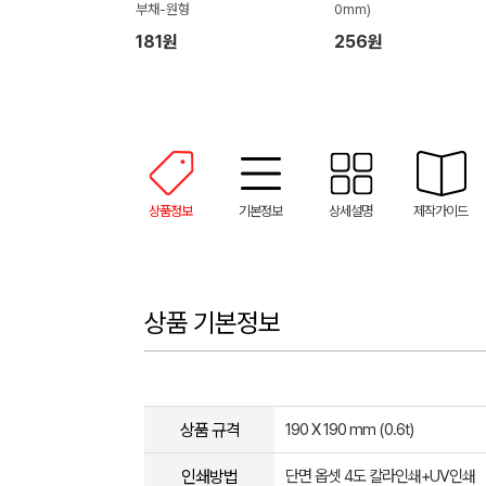
부채-원형
0mm)
181원
256원
상품정보
기본정보
상세설명
제작가이드
상품 기본정보
상품 규격
190 X 190 mm (0.6t)
인쇄방법
단면 옵셋 4도 칼라인쇄+UV인쇄