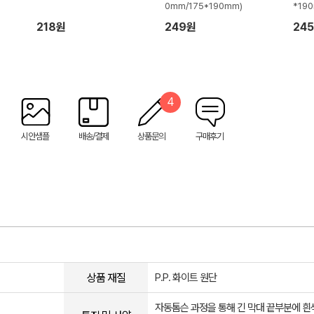
0mm/175*190mm)
*19
218원
249원
24
4
시안샘플
배송/결제
상품문의
구매후기
상품 재질
P.P. 화이트 원단
자동톰슨 과정을 통해 긴 막대 끝부분에 흰