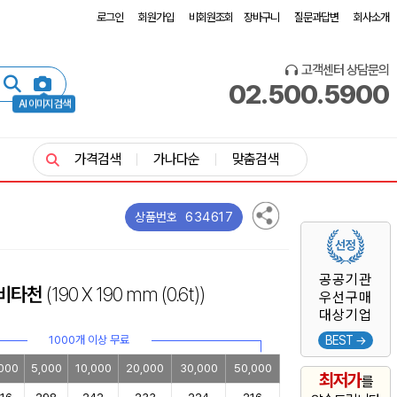
로그인
회원가입
비회원조회
장바구니
질문과답변
회사소개
고객센터 상담문의
02.500.5900
AI 이미지 검색
가격검색
가나다순
맞춤검색
634617
상품번호
공공기관
-비타천
(190 X 190 mm
(0.6t)
)
우선구매
대상기업
1000개 이상 무료
BEST →
000
5,000
10,000
20,000
30,000
50,000
최저가
를