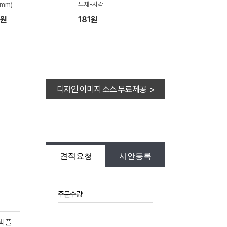
0mm)
부채-사각
5원
181원
디자인 이미지 소스 무료제공 >
견적요청
시안등록
주문수량
색 플