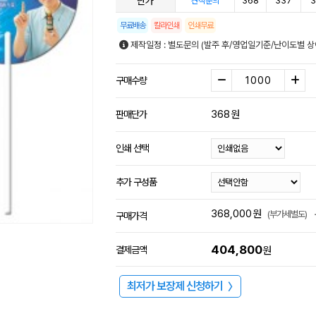
단가
368
337
3
견적문의
무료배송
칼라인쇄
인쇄무료
제작일정 : 별도문의 (발주 후/영업일기준/난이도별 상
구매수량
368
원
판매단가
인쇄 선택
추가 구성품
368,000
원
(부가세별도)
구매가격
404,800
결제금액
원
최저가 보장제 신청하기
〉