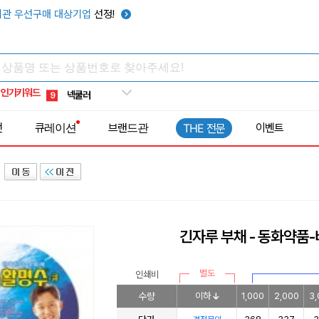
키캡
5
관 우선구매 대상기업
선정!
우산
6
텀블러
7
쿨토시
8
인기키워드
넥쿨러
9
타포린가방
10
전
큐레이션
브랜드관
이벤트
THE 전문
선풍기
1
긴자루 부채 - 동화약품
별도
인쇄비
수량
이하
1,000
2,000
3,