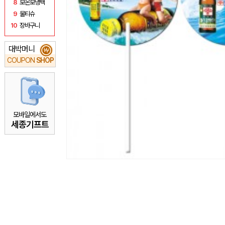
8
보온보냉백
9
물티슈
10
장바구니
대박머니
₩
COUPON
SHOP
모바일에서도
세종기프트