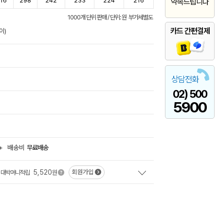
16
298
242
233
224
216
약속드립니다
1000개 단위 판매 / 단위: 원 부가세별도
카드 간편결제
이)
상담전화
02) 500
5900
+
배송비
무료배송
5,520
회원가입
대박머니적립
원