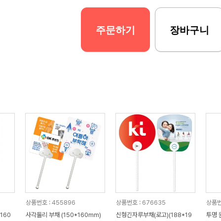
주문하기
장바구니
상품번호 : 455896
상품번호 : 676635
상품번
160
사각둘리 부채 (150*160mm)
신형긴자루부채(로고)(188*19
투명 