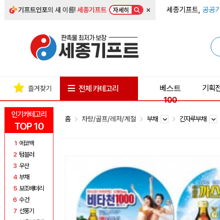
×
세종기프트,
공공기
기프트인포
의 새 이름!
세종기프트
자세히
베스트
기획
전체 카테고리
즐겨찾기
100
인기카테고리
홈
차량/골프/레저/계절
부채
긴자루부채
TOP 10
1
에코백
2
텀블러
3
우산
4
부채
5
보조배터리
6
수건
7
선풍기