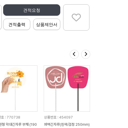
견적요청
견적출력
상품제안서
호 : 770738
상품번호 : 454097
원형 막대긴자루 부채 (190
꽈백긴자루(흰색/검정 250mm)