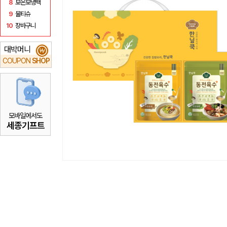
8
보온보냉백
9
물티슈
10
장바구니
대박머니
₩
COUPON
SHOP
모바일에서도
세종기프트