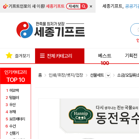
×
세종기프트,
공공기
기프트인포
의 새 이름!
세종기프트
자세히
베스트
기획전
전체 카테고리
즐겨찾기
100
인기카테고리
홈
인쇄/휘장/뱃지/업장
선물세트
소금/오일류
TOP 10
1
에코백
2
텀블러
3
우산
4
부채
5
보조배터리
6
수건
7
선풍기