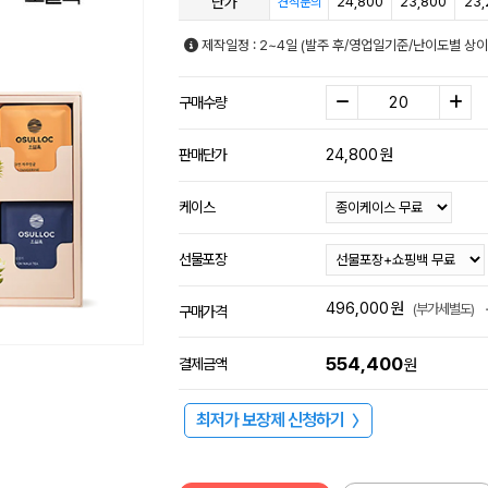
단가
24,800
23,800
23,
견적문의
제작일정 : 2~4일 (발주 후/영업일기준/난이도별 상이
구매수량
24,800
원
판매단가
케이스
선물포장
496,000
원
(부가세별도)
구매가격
554,400
결제금액
원
최저가 보장제 신청하기
〉