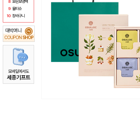
8
보온보냉백
9
물티슈
10
장바구니
대박머니
₩
COUPON
SHOP
모바일에서도
세종기프트