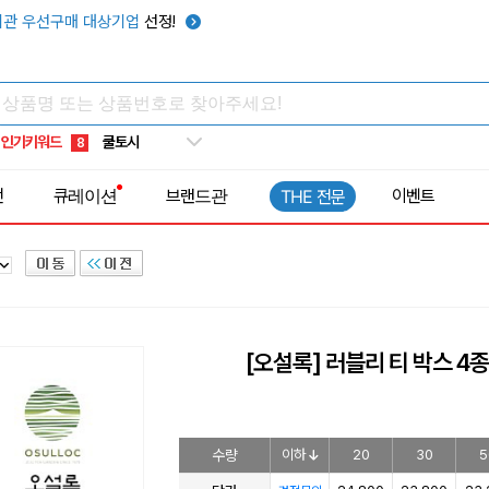
키캡
5
관 우선구매 대상기업
선정!
우산
6
텀블러
7
쿨토시
8
인기키워드
넥쿨러
9
타포린가방
10
전
큐레이션
브랜드관
이벤트
THE 전문
선풍기
1
[오설록] 러블리 티 박스 4종
수량
이하
20
30
5