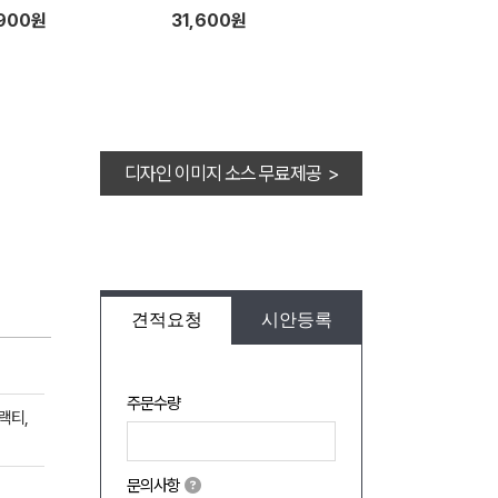
,900원
31,600원
디자인 이미지 소스 무료제공 >
견적요청
시안등록
주문수량
랙티,
문의사항