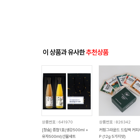
이 상품과 유사한
추천상품
상품번호 : 641970
상품번호 : 826342
[청숨] 종합1호(생강500ml +
커핑그라운드 드립백 커피
유자500ml)선물세트
P (12g 5가지맛)