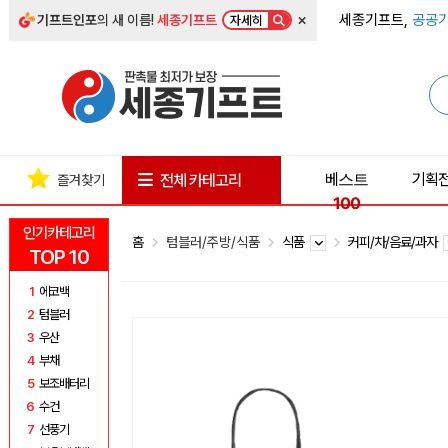
×
세종기프트,
공공기
기프트인포
의 새 이름!
세종기프트
자세히
베스트
기획
전체 카테고리
즐겨찾기
100
인기카테고리
홈
텀블러/주방/식품
식품
커피/차/음료/과자
TOP 10
1
에코백
2
텀블러
3
우산
4
부채
5
보조배터리
6
수건
7
선풍기