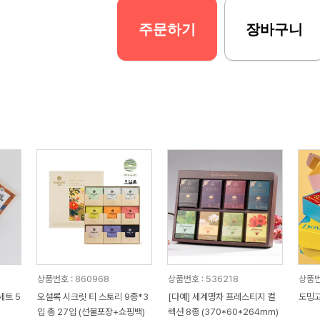
주문하기
장바구니
상품번호 : 860968
상품번호 : 536218
상품번
세트 5
오설록 시크릿 티 스토리 9종*3
[다예] 세계명차 프레스티지 컬
도밍고
입 총 27입 (선물포장+쇼핑백)
렉션 8종 (370*60*264mm)