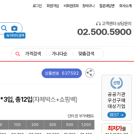
로그인
회원가입
비회원조회
장바구니
질문과답변
회사소개
고객센터 상담문의
02.500.5900
AI 이미지 검색
가격검색
가나다순
맞춤검색
637592
상품번호
공공기관
*3입, 총12입
(자체박스+쇼핑백)
우선구매
대상기업
BEST →
단위: 원 부가세별도
0
100
200
300
500
1,000
최저가
를