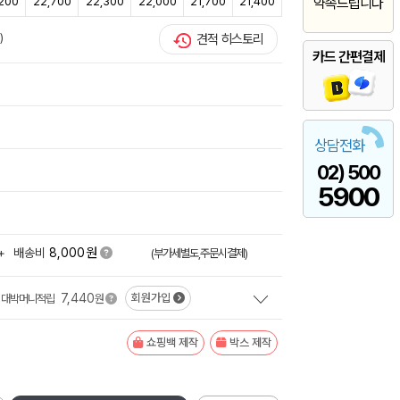
200
22,700
22,300
22,000
21,700
21,400
약속드립니다
)
견적 히스토리
카드 간편결제
상담전화
02) 500
5900
원
+
배송비
8,000
(부가세별도,주문시결제)
7,440
회원가입
대박머니적립
원
쇼핑백 제작
박스 제작