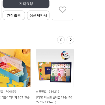
견적요청
견적출력
상품제안서
호 : 700856
상품번호 : 536215
 러블리패키지 20T*5종
[다예] 베스트 컬렉션 13종 (40
7*51*392mm)