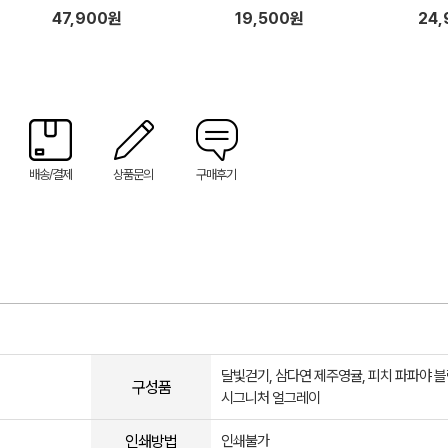
47,900원
19,500원
24
배송/결제
상품문의
구매후기
달빛걷기, 삼다연 제주영귤, 피치 파파야 블
구성품
시그니처 얼그레이
인쇄방법
인쇄불가