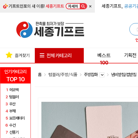
×
세종기프트,
공공기
기프트인포
의 새 이름!
세종기프트
자세히
베스트
기획전
전체 카테고리
즐겨찾기
100
인기카테고리
홈
텀블러/주방/식품
주방잡화
냄비받침/컵받침
TOP 10
1
에코백
2
텀블러
3
우산
4
부채
5
보조배터리
6
수건
7
선풍기