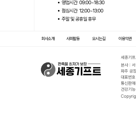
영업시간 09:00~18:30
점심시간 12:00~13:00
주말 및 공휴일 휴무
회사소개
사회활동
오시는길
이용약관
세종기프트
본사 : 
파주 공장
대표번호 :
통신판매신
건강기능식
Copyrig