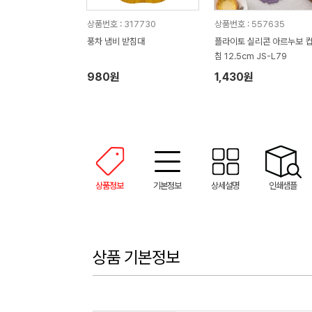
상품번호 : 317730
상품번호 : 557635
풍차 냄비 받침대
플라이토 실리콘 아르누보 컵받
침 12.5cm JS-L79
980원
1,430원
상품정보
기본정보
상세설명
인쇄샘플
상품 기본정보