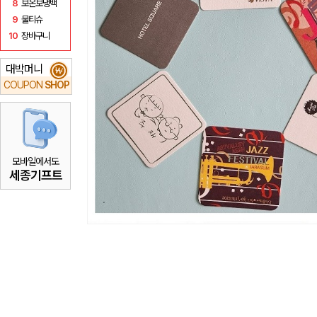
8
보온보냉백
9
물티슈
10
장바구니
대박머니
₩
COUPON
SHOP
모바일에서도
세종기프트