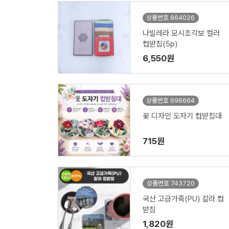
상품번호 864026
나빌레라 모시조각보 컬러
컵받침(5p)
6,550원
상품번호 696664
꽃 디자인 도자기 컵받침대
715원
상품번호 743720
국산 고급가죽(PU) 칼라 컵
받침
1,820원