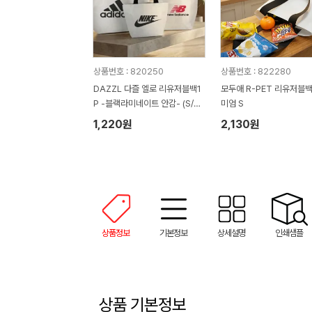
상품번호 : 820250
상품번호 : 822280
DAZZL 다즐 엘로 리유저블백1
모두애 R-PET 리유저블
P -블랙라미네이트 안감- (S/M/
미엄 S
L)
1,220원
2,130원
상품정보
기본정보
상세설명
인쇄샘플
상품 기본정보