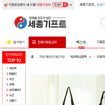
×
세종기프트,
공공기
기프트인포
의 새 이름!
세종기프트
자세히
베스트
기획
전체 카테고리
즐겨찾기
100
인기카테고리
홈
가방/패션/미용/키링
에코백/쇼핑백
리유
TOP 10
1
에코백
2
텀블러
3
우산
4
부채
5
보조배터리
6
수건
7
선풍기