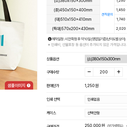
(소)380x150x300mm
1,250
(중)450x150x400mm
1,450
견적문의
(대)510x150x410mm
1,740
(특대)570x200x430mm
2,020
제작일정 : 시안 확정 후 약 10일 (영업일기준/난이도별 상이)
※ 인쇄비, 선물포장 등 옵션이 추가되지 않은 가격입니다.
상품옵션
구매수량
1,250
원
판매단가
인쇄 선택
케이스
250,000
원
(부가세별도)
구매가격