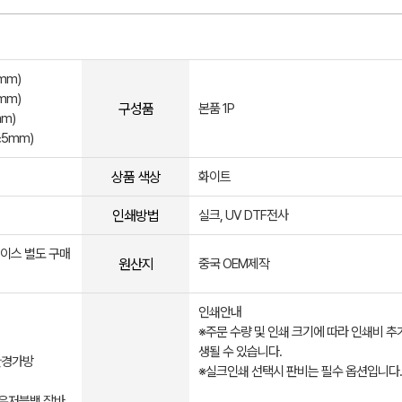
mm)
mm)
구성품
본품 1P
mm)
±5mm)
상품 색상
화이트
인쇄방법
실크, UV DTF전사
케이스 별도 구매
원산지
중국 OEM제작
인쇄안내
※주문 수량 및 인쇄 크기에 따라 인쇄비 추
생될 수 있습니다.
환경가방
※실크인쇄 선택시 판비는 필수 옵션입니다.
리유저블백 장바