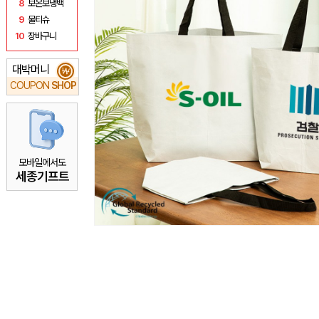
8
보온보냉백
9
물티슈
10
장바구니
대박머니
₩
COUPON
SHOP
모바일에서도
세종기프트