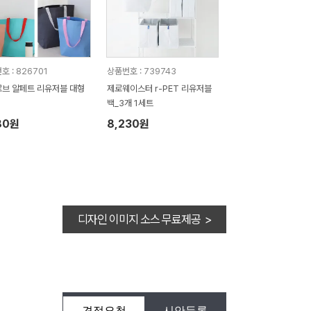
호 : 826701
상품번호 : 739743
브 알페트 리유저블 대형
제로웨이스터 r-PET 리유저블
백_3개 1세트
80원
8,230원
디자인 이미지 소스 무료제공 >
견적요청
시안등록