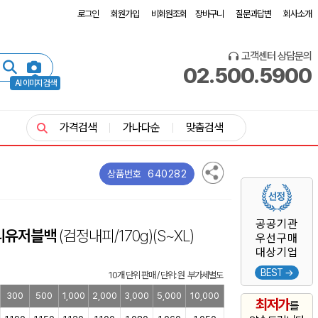
로그인
회원가입
비회원조회
장바구니
질문과답변
회사소개
고객센터 상담문의
02.500.5900
AI 이미지 검색
가격검색
가나다순
맞춤검색
640282
상품번호
공공기관
 리유저블백
(검정내피/170g)
(S~XL)
우선구매
대상기업
BEST →
10개 단위 판매 / 단위: 원 부가세별도
300
500
1,000
2,000
3,000
5,000
10,000
최저가
를