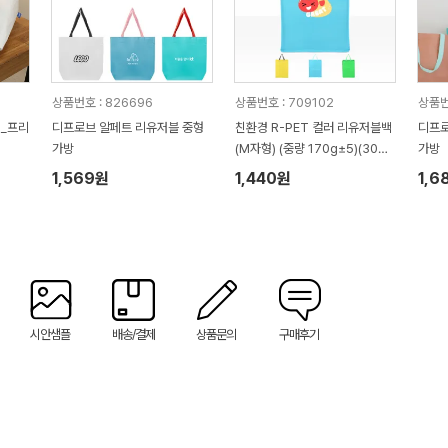
상품번호 : 826696
상품번호 : 709102
상품번
백_프리
디프로브 알페트 리유저블 중형
친환경 R-PET 컬러 리유저블백
디프로
가방
(M자형) (중량 170g±5)(300x
가방
140x420mm)
1,569원
1,440원
1,6
시안샘플
배송/결제
상품문의
구매후기