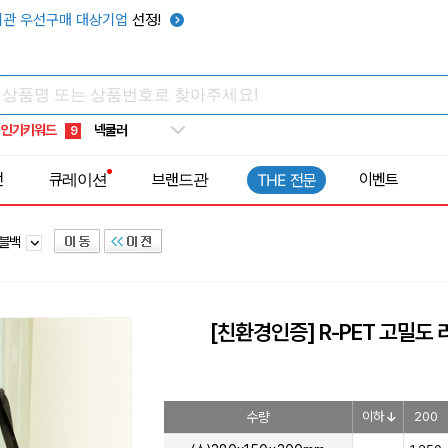
키캡
5
관 우선구매 대상기업
선정!
우산
6
텀블러
7
쿨토시
8
인기키워드
넥쿨러
9
타포린가방
10
전
큐레이션
브랜드관
이벤트
THE 전문
선풍기
1
저블백
[친환경인증] R-PET 고밀도
수량
이하
200