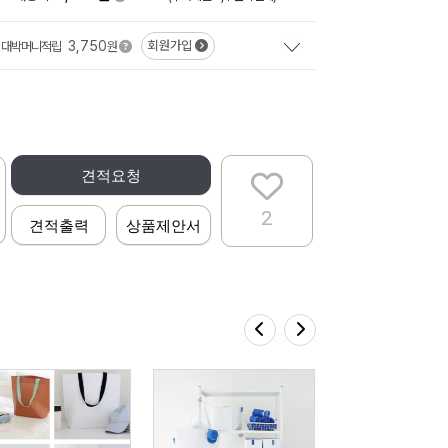
3,750
회원가입
대박머니적립
원
견적요청
2
견적출력
상품제안서