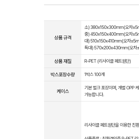
소) 380x150x300mm(오차±5
중) 450x150x400mm(오차±5
상품 규격
대) 510x150x410mm(오차±5
특대) 570x200x430mm(오차
상품 재질
R-PET (리사이클 페트원단)
박스포장수량
1박스 100개
기본 벌크 포장이며, 개별 OPP 
케이스
가능합니다.
리사이클 페트원단을 이용한 친
상품종류 : 친환경인증 R-PET 