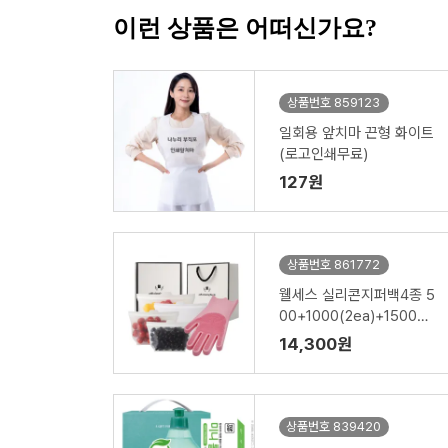
이런 상품은 어떠신가요?
상품번호 859123
일회용 앞치마 끈형 화이트
(로고인쇄무료)
127원
상품번호 861772
웰세스 실리콘지퍼백4종 5
00+1000(2ea)+1500ml
+실리콘 브러시 설거지 수
14,300원
세미 일체형 고무장갑 1P
세트
상품번호 839420