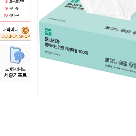
8
보온보냉백
9
물티슈
10
장바구니
대박머니
₩
COUPON
SHOP
모바일에서도
세종기프트