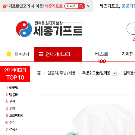
×
세종기프트,
공공기
기프트인포
의 새 이름!
세종기프트
자세히
베스트
기획전
전체 카테고리
즐겨찾기
100
인기카테고리
홈
텀블러/주방/식품
주방소모품/일회용
일회용
TOP 10
1
에코백
2
텀블러
3
우산
4
부채
5
보조배터리
6
수건
7
선풍기