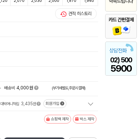
,120
2,070
2,030
2,000
1,970
1,940
약속드립니다
견적 히스토리
카드 간편결제
상담전화
02) 500
5900
원
+
배송비
4,000
(부가세별도,주문시결제)
3,435
회원가입
대박머니적립
원
쇼핑백 제작
박스 제작