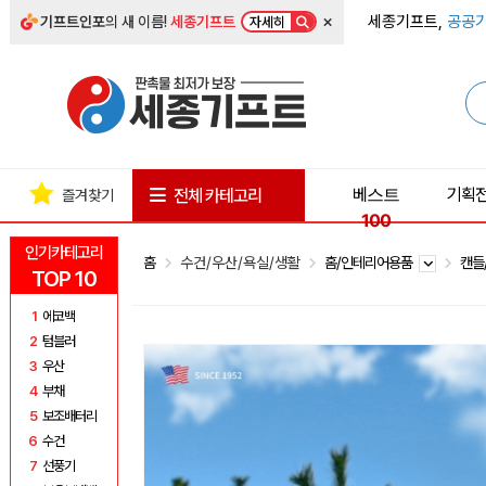
×
세종기프트,
공공기
기프트인포
의 새 이름!
세종기프트
자세히
베스트
기획
전체 카테고리
즐겨찾기
100
인기카테고리
홈
수건/우산/욕실/생활
홈/인테리어용품
캔들
TOP 10
1
에코백
2
텀블러
3
우산
4
부채
5
보조배터리
6
수건
7
선풍기