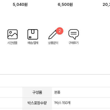
스커버
5,040원
6,500원
20
정)
2
시안샘플
배송/결제
상품문의
구매후기
구성품
본품
박스포장수량
1박스 150개