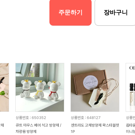
주문하기
장바구니
상품번호 : 650352
상품번호 : 648127
상품번호
향제
큐트 마우스 베어 석고 방향제 /
센트라도 고체방향제 왁스타블렛
옵타움
차량용 방향제
1P
미니향