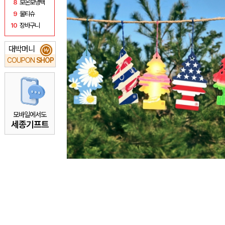
8
보온보냉백
9
물티슈
10
장바구니
대박머니
₩
COUPON
SHOP
모바일에서도
세종기프트