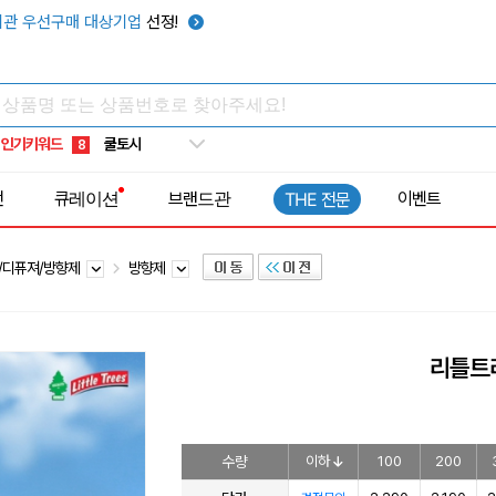
키캡
5
관 우선구매 대상기업
선정!
우산
6
텀블러
7
쿨토시
8
인기키워드
넥쿨러
9
타포린가방
10
전
큐레이션
브랜드관
이벤트
THE 전문
선풍기
1
/디퓨져/방향제
방향제
리틀트리
수량
이하
100
200