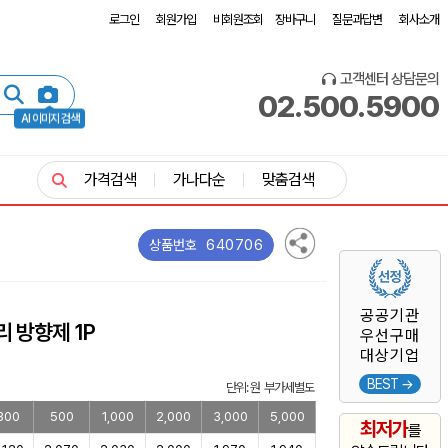
로그인
회원가입
비회원조회
장바구니
질문과답변
회사소개
고객센터 상담문의
02.500.5900
AI 이미지 검색
가격검색
가나다순
맞춤검색
640706
상품번호
공공기관
 방향제 1P
우선구매
대상기업
BEST →
단위: 원 부가세별도
300
500
1,000
2,000
3,000
5,000
최저가
를