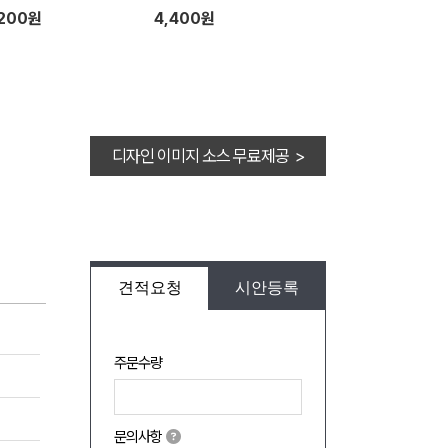
리 세트 (향7종+파우치증
,200원
4,400원
디자인 이미지 소스 무료제공 >
견적요청
시안등록
주문수량
문의사항