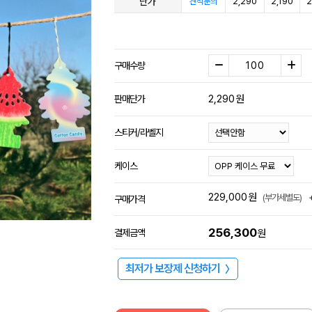
단가
2,290
2,190
2
견적문의
구매수량
2,290
원
판매단가
스티커/라벨지
케이스
229,000
원
(부가세별도)
구매가격
256,300
결제금액
원
최저가 보장제 신청하기
〉