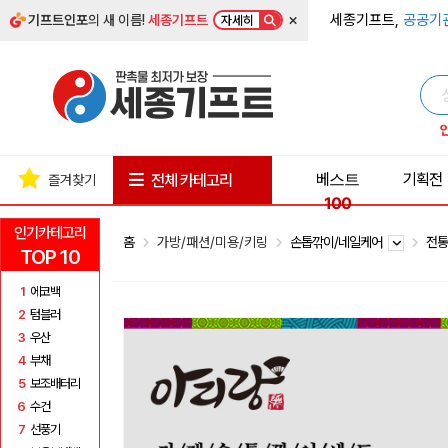
×
세종기프트,
공공기
기프트인포
의 새 이름!
세종기프트
자세히
베스트
기획전
전체 카테고리
즐겨찾기
100
인기카테고리
홈
가방/패션/미용/키링
손톱깎이/네일케어
전
TOP 10
1
에코백
2
텀블러
3
우산
4
부채
5
보조배터리
6
수건
7
선풍기