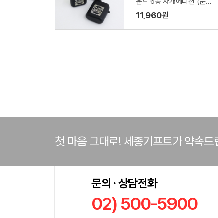
운드 6종 자개에디션 (문
자)
11,960원
첫 마음 그대로! 세종기프트가 약속드
문의 · 상담전화
02) 500-5900