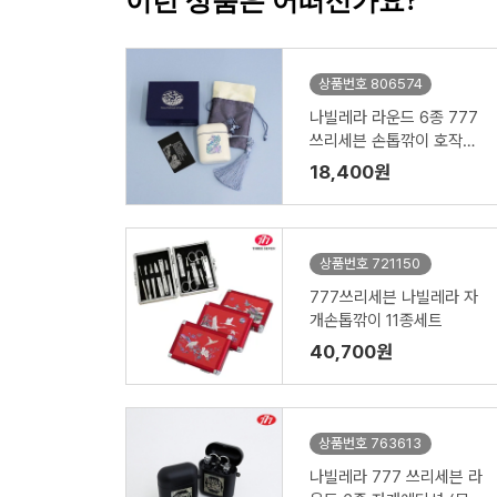
이런 상품은 어떠신가요?
상품번호 806574
나빌레라 라운드 6종 777
쓰리세븐 손톱깎이 호작도
까치호랑이 네일케어세트
18,400원
상품번호 721150
777쓰리세븐 나빌레라 자
개손톱깎이 11종세트
40,700원
상품번호 763613
나빌레라 777 쓰리세븐 라