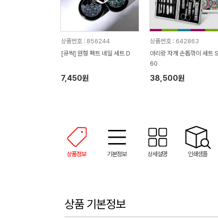
상품번호 : 856244
상품번호 : 642863
[큐싹] 원형 팩트 네일 세트 D
아리랑 자개 손톱깎이 세트 S
60
7,450원
38,500원
상품정보
기본정보
상세설명
인쇄샘플
상품 기본정보