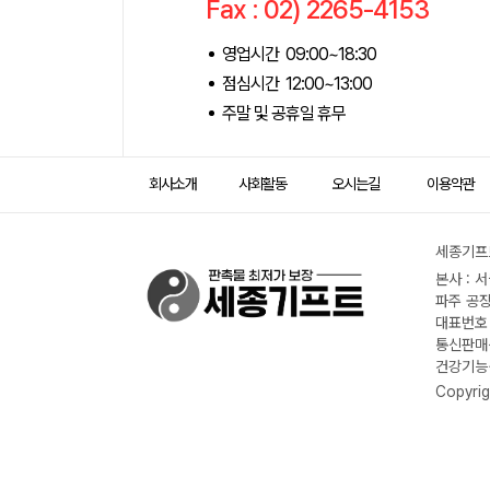
Fax : 02) 2265-4153
영업시간 09:00~18:30
점심시간 12:00~13:00
주말 및 공휴일 휴무
회사소개
사회활동
오시는길
이용약관
세종기프트
본사 : 
파주 공장
대표번호 :
통신판매신
건강기능식
Copyrig