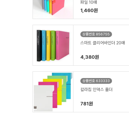
파일 10매
1,460원
상품번호 856755
스마트 클리어바인더 20매
4,380원
상품번호 633333
칼라칩 인덱스 홀더
781원