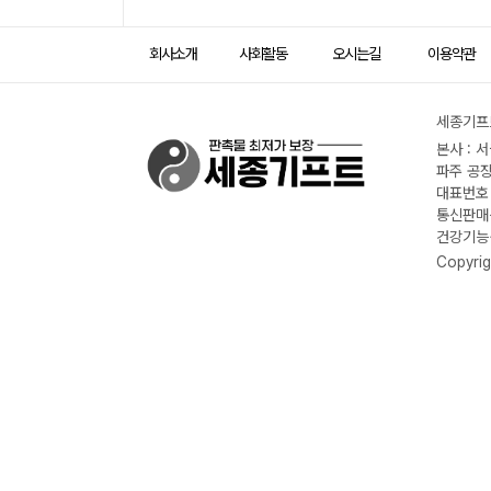
회사소개
사회활동
오시는길
이용약관
세종기프트
본사 : 
파주 공장
대표번호 :
통신판매신
건강기능식
Copyrig