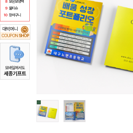
8
보온보냉백
9
물티슈
10
장바구니
대박머니
₩
COUPON
SHOP
모바일에서도
세종기프트