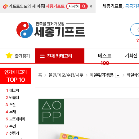
×
세종기프트,
공공기
기프트인포
의 새 이름!
세종기프트
자세히
베스트
기획전
전체 카테고리
즐겨찾기
100
인기카테고리
홈
볼펜/메모/수첩/사무
파일류/PP용품
화일바
TOP 10
1
에코백
2
텀블러
3
우산
4
부채
5
보조배터리
6
수건
7
선풍기