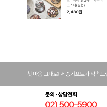
모스니에 양면자석 가죽티
코스터(원형)
2,480원
첫 마음 그대로! 세종기프트가 약속드
문의 · 상담전화
02) 500-5900