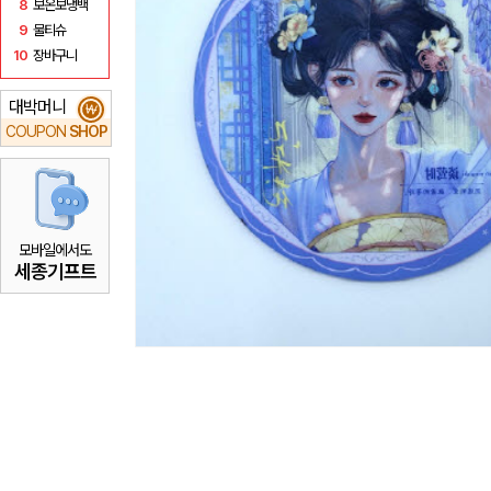
8
보온보냉백
9
물티슈
10
장바구니
대박머니
₩
COUPON
SHOP
모바일에서도
세종기프트