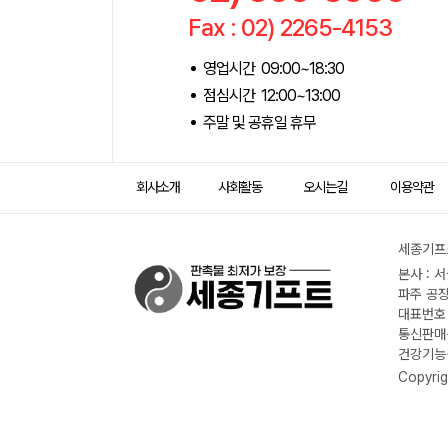
Fax : 02) 2265-4153
영업시간 09:00~18:30
점심시간 12:00~13:00
주말 및 공휴일 휴무
회사소개
사회활동
오시는길
이용약관
세종기프트
본사 : 
파주 공장
대표번호 :
통신판매신
건강기능식
Copyrig