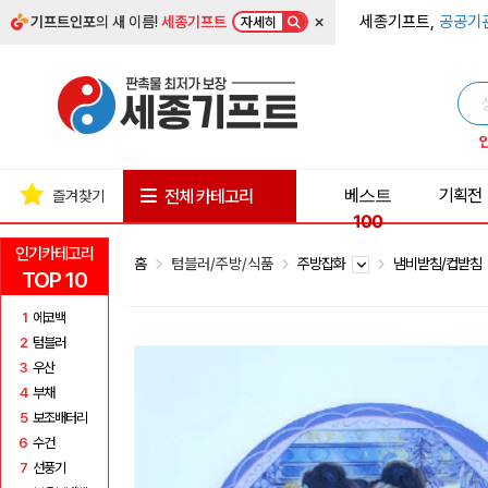
×
세종기프트,
공공기
기프트인포
의 새 이름!
세종기프트
자세히
베스트
기획전
전체 카테고리
즐겨찾기
100
인기카테고리
홈
텀블러/주방/식품
주방잡화
냄비받침/컵받침
TOP 10
1
에코백
2
텀블러
3
우산
4
부채
5
보조배터리
6
수건
7
선풍기