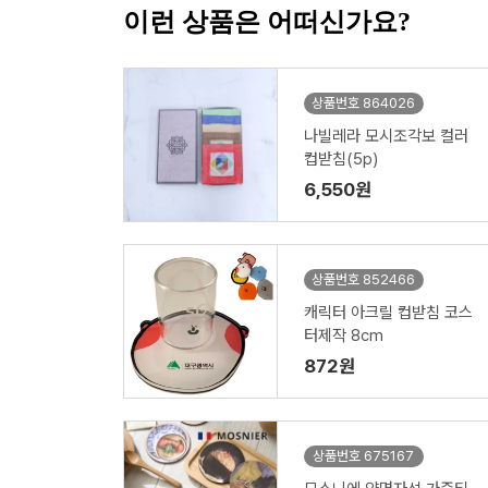
이런 상품은 어떠신가요?
상품번호 864026
나빌레라 모시조각보 컬러
컵받침(5p)
6,550원
상품번호 852466
캐릭터 아크릴 컵받침 코스
터제작 8cm
872원
상품번호 675167