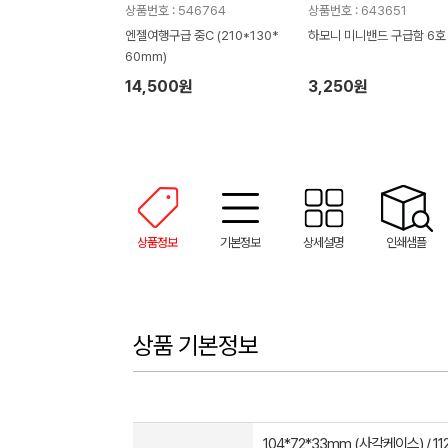
상품번호 : 546764
상품번호 : 643651
엔젤여행구급 중C (210*130*
하모니 미니밴드 구급함 6호
60mm)
14,500원
3,250원
상품정보
기본정보
상세설명
인쇄샘플
상품 기본정보
104*72*33mm (사각케이스) / 1