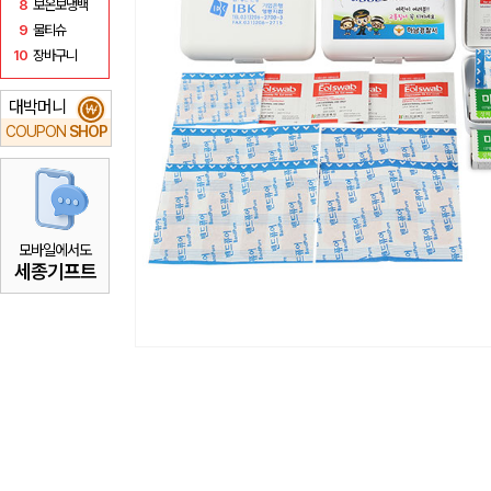
8
보온보냉백
9
물티슈
10
장바구니
대박머니
₩
COUPON
SHOP
모바일에서도
세종기프트