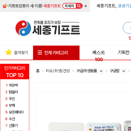
×
세종기프트,
공공기
기프트인포
의 새 이름!
세종기프트
자세히
베스트
기획전
전체 카테고리
즐겨찾기
100
인기카테고리
홈
티슈/위생/건강
구급/위생용품
구급함
TOP 10
1
에코백
2
텀블러
3
우산
4
부채
5
보조배터리
6
수건
7
선풍기