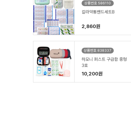
상품번호 586110
칼라약통밴드세트B
2,860원
상품번호 838337
하모니 퍼스트 구급함 중형
3호
10,200원