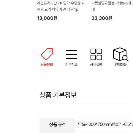
레인프리 3단 7K 암막 우양산 +
따뜻한담요텀블러세트-S체
송월 요가 하냥 세면 타올 1p
대
13,000원
23,300원
상품정보
기본정보
상세설명
인쇄샘플
상품 기본정보
상품 규격
담요-1000*750mm텀블러-6.5*2