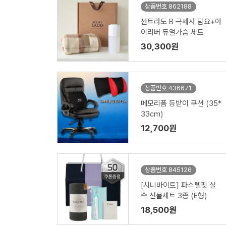
상품번호 862188
센트라도 B 극세사 담요+아
이리버 듀얼가습 세트
30,300원
상품번호 436671
메모리폼 등받이 쿠션 (35*
33cm)
12,700원
상품번호 845126
[시니바이트] 파스텔핏 실
속 선물세트 3종 (E형)
18,500원