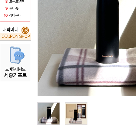
8
보온보냉백
9
물티슈
10
장바구니
대박머니
₩
COUPON
SHOP
모바일에서도
세종기프트