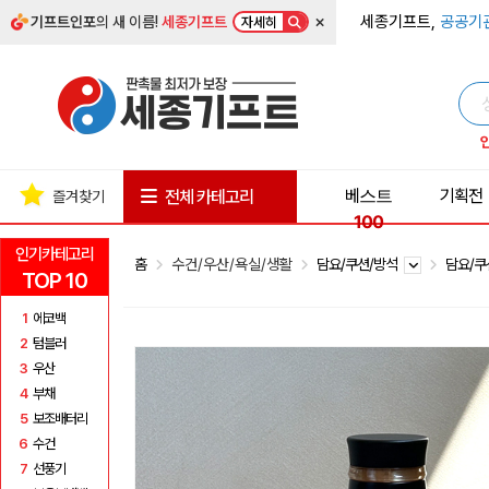
×
세종기프트,
공공기
기프트인포
의 새 이름!
세종기프트
자세히
베스트
기획전
전체 카테고리
즐겨찾기
100
인기카테고리
홈
수건/우산/욕실/생활
담요/쿠션/방석
담요/
TOP 10
1
에코백
2
텀블러
3
우산
4
부채
5
보조배터리
6
수건
7
선풍기