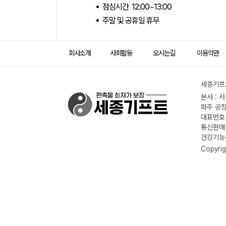
점심시간 12:00~13:00
주말 및 공휴일 휴무
회사소개
사회활동
오시는길
이용약관
세종기프트
본사 : 
파주 공장
대표번호 :
통신판매신
건강기능식
Copyrig