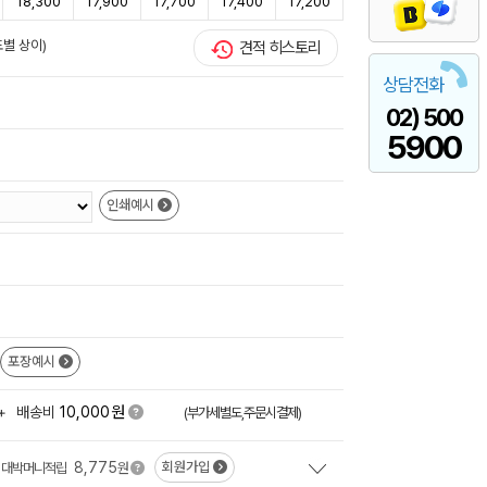
18,300
17,900
17,700
17,400
17,200
도별 상이)
견적 히스토리
상담전화
02) 500
5900
인쇄예시
포장예시
원
+
배송비
10,000
(부가세별도,주문시결제)
8,775
회원가입
대박머니적립
원