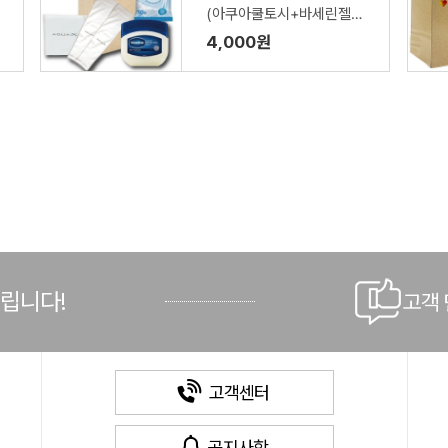
(아쿠아쿨토시+바세린젤리
+크리넥스 쿨링물티슈)
4,000원
드립니다!
고객
고객센터
공지사항