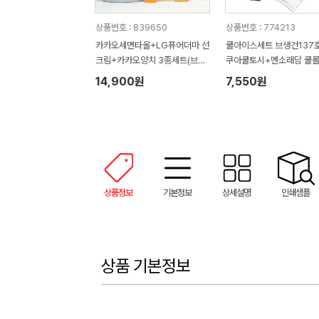
상품번호 : 839650
상품번호 : 774213
카카오세면타올+LG퓨어더마 선
쿨아이스세트 브생건137호
크림+카카오양치 3종세트(브생
쿠아쿨토시+멘소래담 쿨롤
건 손잡이박스)
사지로션+쿨아이스타올)
14,900원
7,550원
상품정보
기본정보
상세설명
인쇄샘플
상품 기본정보