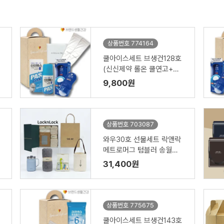
상품번호 774164
쿨아이스세트 브생건128호
(신신제약 롤온 쿨연고+멘
소래담 쿨롤온로션+아쿠아
9,800원
쿨토시)
상품번호 703087
와우30호 선물세트 락앤락
메트로머그 텀블러 송월타
올 띠지 치아구급함 칫솔치
31,400원
약(쇼핑백)
상품번호 775675
쿨아이스세트 브생건143호