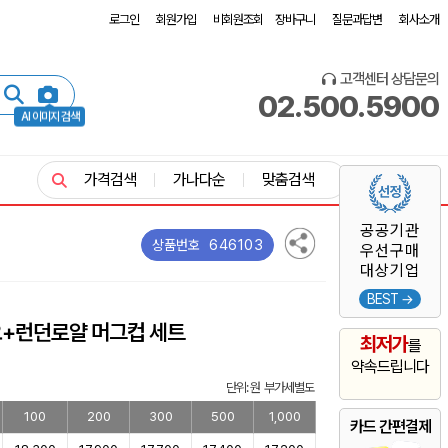
로그인
회원가입
비회원조회
장바구니
질문과답변
회사소개
고객센터 상담문의
02.500.5900
AI 이미지 검색
가격검색
가나다순
맞춤검색
공공기관
646103
상품번호
우선구매
대상기업
BEST →
요+런던로얄 머그컵 세트
최저가
를
약속드립니다
단위: 원 부가세별도
100
200
300
500
1,000
카드 간편결제