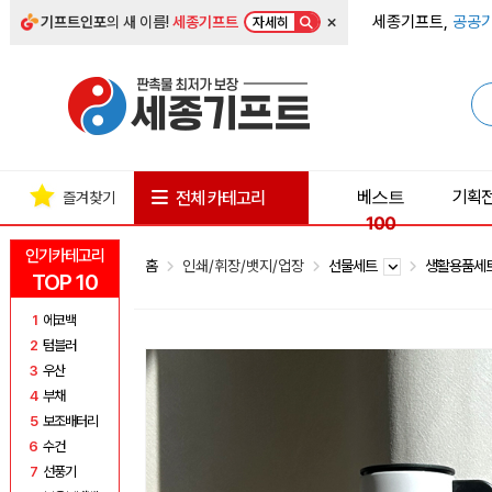
×
세종기프트,
공공기
기프트인포
의 새 이름!
세종기프트
자세히
베스트
기획
전체 카테고리
즐겨찾기
100
인기카테고리
홈
인쇄/휘장/뱃지/업장
선물세트
생활용품세
TOP 10
1
에코백
2
텀블러
3
우산
4
부채
5
보조배터리
6
수건
7
선풍기