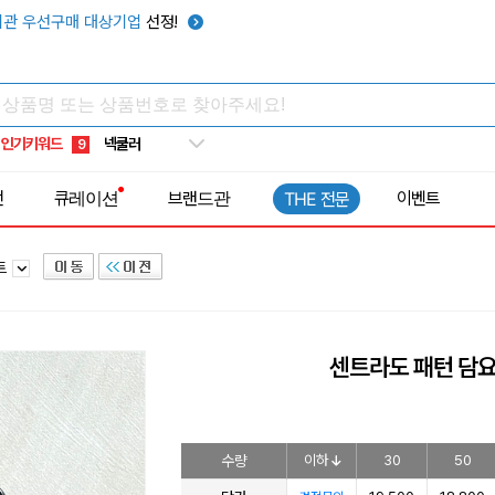
키캡
5
관 우선구매 대상기업
선정!
우산
6
텀블러
7
쿨토시
8
인기키워드
넥쿨러
9
타포린가방
10
전
큐레이션
브랜드관
이벤트
THE 전문
선풍기
1
트
센트라도 패턴 담
수량
이하
30
50