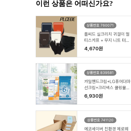
이런 상품은 어떠신가요?
상품번호 760071
플씨드 실크리치 귀걸이 멀
티스카프 + 무지 니트 터치
장갑 2종 세트
4,670원
상품번호 839581
카밀핸드크림+LG퓨어더마
선크림+크리넥스 쿨링물티
슈 3종세트(브생건 지퍼백)
6,930원
상품번호 741120
에코세이버 친환경 제로웨