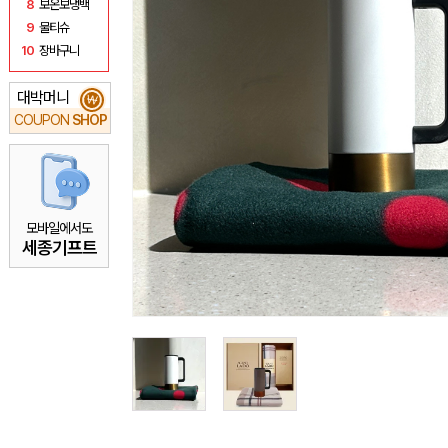
8
보온보냉백
9
물티슈
10
장바구니
대박머니
₩
COUPON
SHOP
모바일에서도
세종기프트