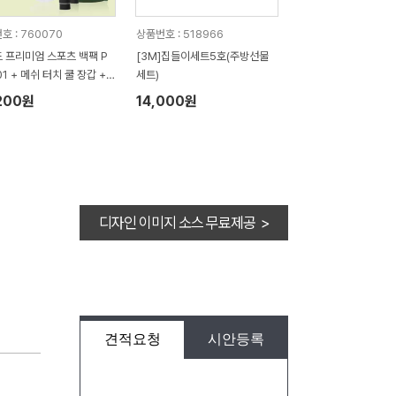
호 : 760070
상품번호 : 518966
 프리미엄 스포츠 백팩 P
[3M]집들이세트5호(주방선물
1 + 메쉬 터치 쿨 장갑 +
세트)
귀걸이 쿨마스크 3종 세트
200원
14,000원
디자인 이미지 소스 무료제공 >
견적요청
시안등록