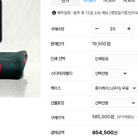
단가
19,500
18,800
견적문의
제작일정 : 발주 후 12일 소요 예상 (영업일기준/난이
구매수량
19,500
원
판매단가
인쇄 선택
스티커/라벨지
케이스
선물포장
585,000
원
(부가세별도)
구매가격
654,500
결제금액
원