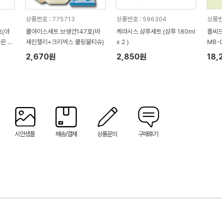
상품번호 : 775713
상품번호 : 596304
상품번
(아
쿨아이스세트 브생건147호(바
케라시스 샴푸세트 (샴푸 180ml
플씨드
온 마
세린젤리+크리넥스 쿨링물티슈)
x 2 )
MB-0
메쉬 
2,670원
2,850원
18,
시안샘플
배송/결제
상품문의
구매후기