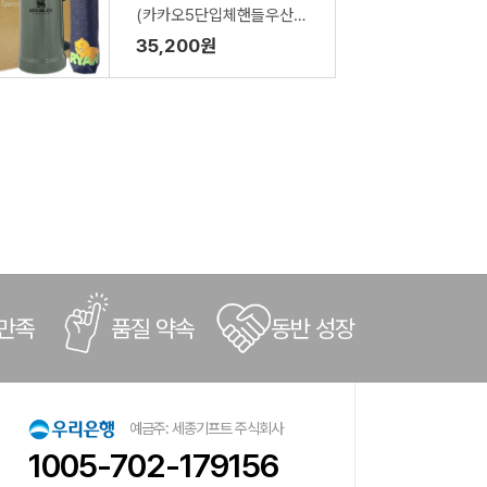
(카카오5단입체핸들우산
+스탠리 빅그립머그컵709
35,200원
ml)
 만족
품질 약속
동반 성장
예금주: 세종기프트 주식회사
1005-702-179156