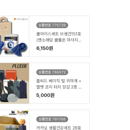
상품번호 775726
쿨아이스세트 브생건151호
(멘소래담 쿨롤온 마사지로
션+아이스 쿨타올)
6,150원
상품번호 760072
플씨드 베이직 털 귀마개 +
벨벳 코지 터치 장갑 2종 세
트
5,000원
상품번호 761706
카카오 생활건강세트 28호