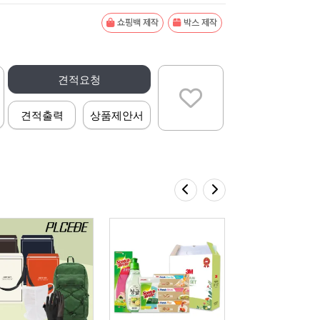
쇼핑백 제작
박스 제작
견적요청
견적출력
상품제안서