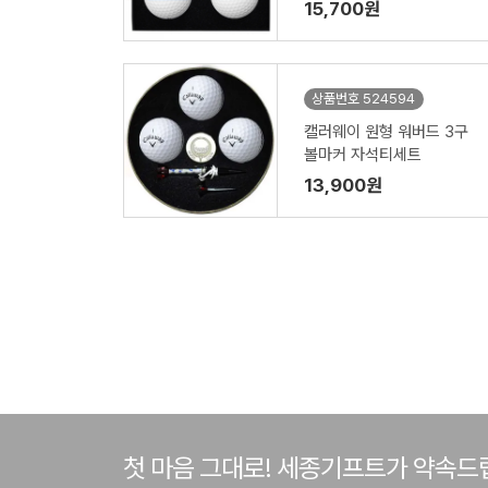
45mm)
15,700원
상품번호 524594
캘러웨이 원형 워버드 3구
볼마커 자석티세트
13,900원
첫 마음 그대로! 세종기프트가 약속드