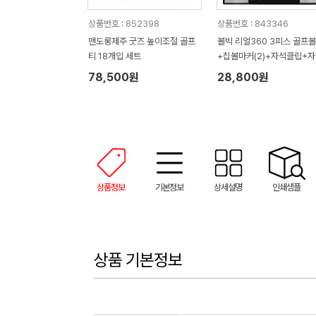
상품번호 : 852398
상품번호 : 843346
맨도롱제주 굿즈 높이조절 골프
볼빅 리얼360 3피스 골프
티 18개입 세트
+칩볼마커(2)+자석클립+
티(2) 세트
78,500원
28,800원
상품정보
기본정보
상세설명
인쇄샘플
상품 기본정보