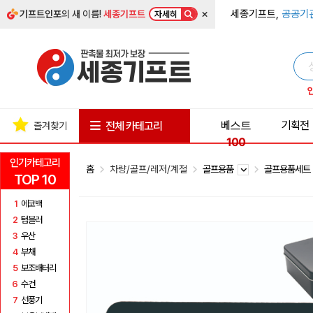
×
세종기프트,
공공기
기프트인포
의 새 이름!
세종기프트
자세히
베스트
기획전
전체 카테고리
즐겨찾기
100
인기카테고리
홈
차량/골프/레저/계절
골프용품
골프용품세
TOP 10
1
에코백
2
텀블러
3
우산
4
부채
5
보조배터리
6
수건
7
선풍기