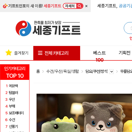
×
세종기프트,
공공기
기프트인포
의 새 이름!
세종기프트
자세히
베스트
기획전
전체 카테고리
즐겨찾기
100
인기카테고리
홈
수건/우산/욕실/생활
담요/쿠션/방석
무릎담
TOP 10
1
에코백
2
텀블러
3
우산
4
부채
5
보조배터리
6
수건
7
선풍기