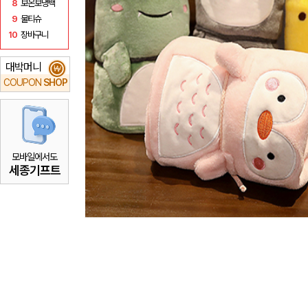
8
보온보냉백
9
물티슈
10
장바구니
대박머니
₩
COUPON
SHOP
모바일에서도
세종기프트