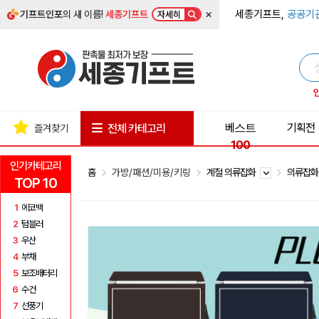
×
세종기프트,
공공기
기프트인포
의 새 이름!
세종기프트
자세히
베스트
기획전
전체 카테고리
즐겨찾기
100
인기카테고리
홈
가방/패션/미용/키링
계절 의류잡화
의류잡
TOP 10
1
에코백
2
텀블러
3
우산
4
부채
5
보조배터리
6
수건
7
선풍기