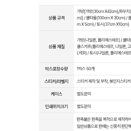
가방[가방(30cm X42cm),파우치(
상품 규격
m)] / 쿨타올(100cm X 30cm) /
m X 5cm) / 토시(37cm X10cm)
가방(나일론, 폴리에스테르) / 쿨타올
상품 재질
쿨스카프(폴리에스테르, 나일론, 고분
LYER) / 토시(나일론, 폴리에스테르
박스포장수량
1박스 50개
스티커/라벨지
스티커 제작 및 부착, 봉인지스티커
케이스
별도문의
인쇄위치크기
별도문의
판촉물은 판촉을 목적으로 제작하여
일반상품으로 판매는 신중히 판단해