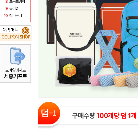
8
보온보냉백
9
물티슈
10
장바구니
대박머니
₩
COUPON
SHOP
모바일에서도
세종기프트
구매수량
100개당 덤 1개