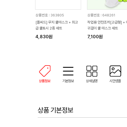
상품번호 : 363805
상품번호 : 648261
[플씨드] 무지 쿨마스크 + 최고
작업용 안전조끼[고급형] + 
급 쿨토시 2종 세트
귀걸이 쿨 마스크 세트
4,830원
7,100원
상품정보
기본정보
상세설명
시안샘플
상품 기본정보