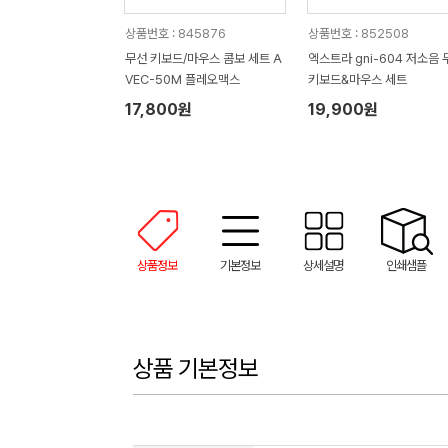
상품번호 : 845876
상품번호 : 852508
무선 키보드/마우스 콤보 세트 A
엑스트라 gni-604 저소음 
VEC-50M 플레오맥스
키보드&마우스 세트
17,800원
19,900원
상품정보
기본정보
상세설명
인쇄샘플
상품 기본정보