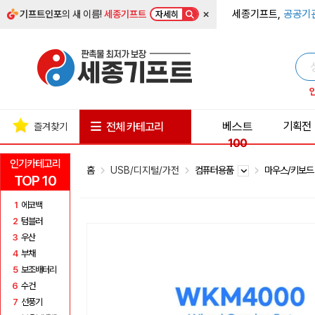
×
세종기프트,
공공기
기프트인포
의 새 이름!
세종기프트
자세히
베스트
기획전
전체 카테고리
즐겨찾기
100
인기카테고리
홈
USB/디지털/가전
컴퓨터용품
마우스/키보
TOP 10
1
에코백
2
텀블러
3
우산
4
부채
5
보조배터리
6
수건
7
선풍기