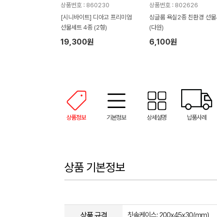
상품번호 : 860230
상품번호 : 802626
[시니바이트] 디아고 프리미엄
싱글룸 욕실2종 친환경 선
선물세트 4종 (2형)
(다원)
19,300원
6,100원
상품정보
기본정보
상세설명
납품사례
상품 기본정보
상품 규격
칫솔케이스: 200x45x30(mm)