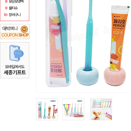
8
보온보냉백
9
물티슈
10
장바구니
대박머니
₩
COUPON
SHOP
모바일에서도
세종기프트