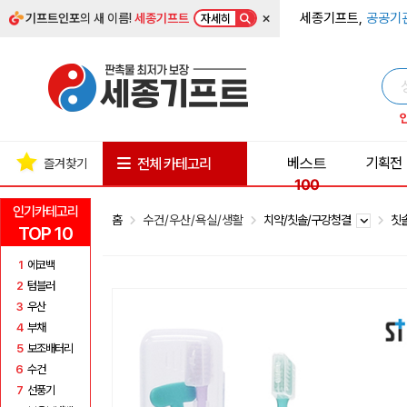
×
세종기프트,
공공기
기프트인포
의 새 이름!
세종기프트
자세히
베스트
기획전
전체 카테고리
즐겨찾기
100
인기카테고리
홈
수건/우산/욕실/생활
치약/칫솔/구강청결
칫
TOP 10
1
에코백
2
텀블러
3
우산
4
부채
5
보조배터리
6
수건
7
선풍기