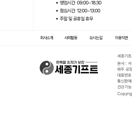
영업시간 09:00~18:30
점심시간 12:00~13:00
주말 및 공휴일 휴무
회사소개
사회활동
오시는길
이용약관
세종기프트
본사 : 
파주 공장
대표번호 :
통신판매신
건강기능식
Copyrig