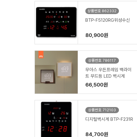
상품번호 862332
BTP-F5120RG위성수신
80,900원
상품번호 786117
무아스 우든프레임 백라이
트 무드등 LED 벽시계
66,500원
상품번호 712103
디지털벽시계 BTP-F231R
84,700원