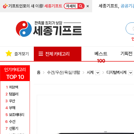
×
세종기프트,
공공기
기프트인포
의 새 이름!
세종기프트
자세히
베스트
기획전
전체 카테고리
즐겨찾기
100
인기카테고리
홈
수건/우산/욕실/생활
시계
디지털벽시계
TOP 10
1
에코백
2
텀블러
3
우산
4
부채
5
보조배터리
6
수건
7
선풍기