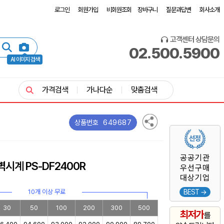
로그인
회원가입
비회원조회
장바구니
질문과답변
회사소개
고객센터 상담문의
02.500.5900
AI 이미지 검색
가격검색
가나다순
맞춤검색
649687
상품번호
공공기관
시계 PS-DF2400R
우선구매
대상기업
10개 이상 무료
BEST →
30
50
100
200
300
500
최저가
를