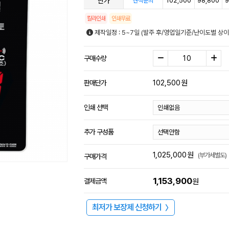
단가
102,500
98,800
9
견적문의
칼라인쇄
인쇄무료
제작일정 : 5~7일 (발주 후/영업일기준/난이도별 상이
구매수량
102,500
원
판매단가
인쇄 선택
추가 구성품
1,025,000
원
(부가세별도)
구매가격
1,153,900
결제금액
원
최저가 보장제 신청하기
〉