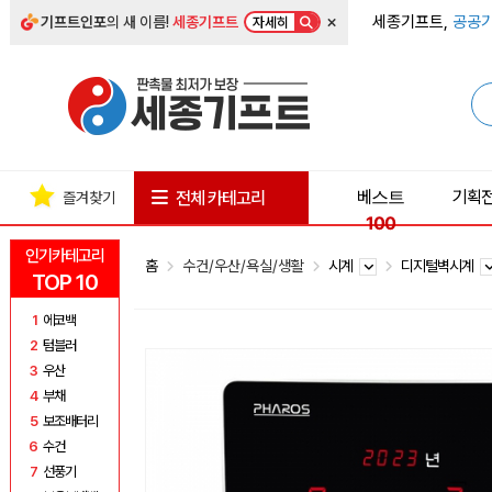
×
세종기프트,
공공기
기프트인포
의 새 이름!
세종기프트
자세히
베스트
기획
전체 카테고리
즐겨찾기
100
인기카테고리
홈
수건/우산/욕실/생활
시계
디지털벽시계
TOP 10
1
에코백
2
텀블러
3
우산
4
부채
5
보조배터리
6
수건
7
선풍기