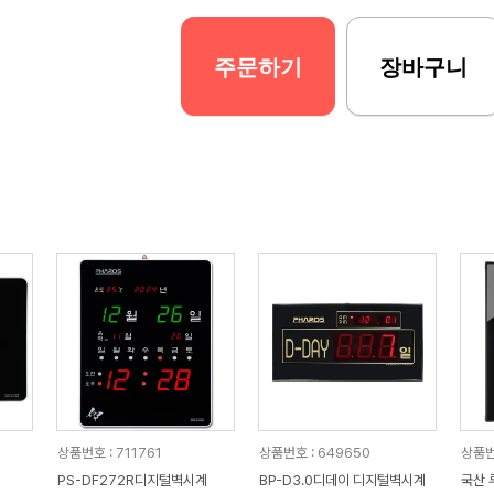
주문하기
장바구니
상품번호 : 711761
상품번호 : 649650
상품번
PS-DF272R디지털벽시계
BP-D3.0디데이 디지털벽시계
국산 루