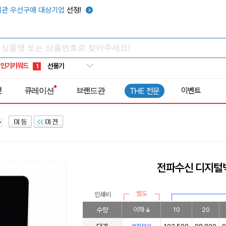
텀블러
7
관 우선구매 대상기업
선정!
쿨토시
8
넥쿨러
9
타포린가방
10
인기키워드
선풍기
1
전
큐레이션
브랜드관
이벤트
THE 전문
전파수신 디지털벽
별도
인쇄비
수량
이하
10
20