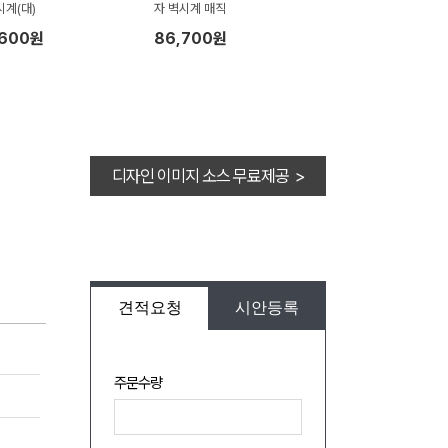
시계(대)
자 벽시계 매직
,600원
86,700원
디자인 이미지 소스 무료제공 >
견적요청
시안등록
주문수량