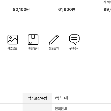
자 벽
82,100원
61,900원
99
시안샘플
배송/결제
상품문의
구매후기
박스포장수량
1박스 3개
인쇄안내