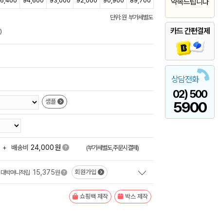
6,400
94,600
93,000
92,000
90,900
89,700
약속드립니다
단위: 원 부가세별도
카드 간편결제
)
상담전화
02) 500
샘플
5900
원
+
배송비
24,000
(부가세별도,주문시결제)
15,375
회원가입
대박머니적립
원
쇼핑백 제작
박스 제작