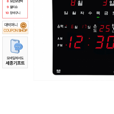
8
보온보냉백
9
물티슈
10
장바구니
대박머니
₩
COUPON
SHOP
모바일에서도
세종기프트