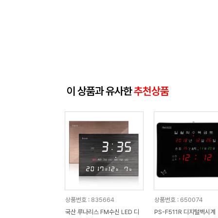
이 상품과 유사한
추천상품
상품번호 : 835664
상품번호 : 650074
국산 루나리스 FM수신 LED 디
PS-F511R 디지털벽시계