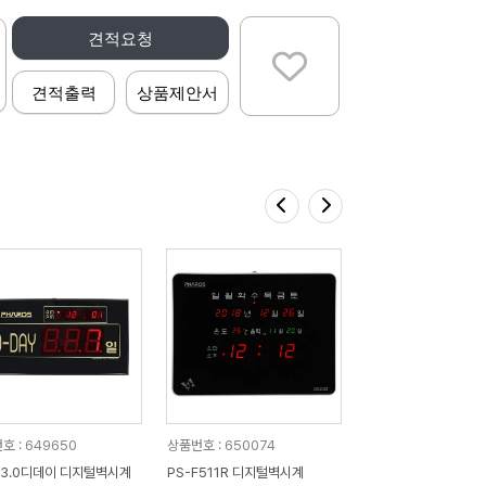
견적요청
견적출력
상품제안서
호 : 649650
상품번호 : 650074
D3.0디데이 디지털벽시계
PS-F511R 디지털벽시계