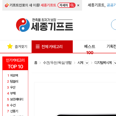
×
세종기프트,
공공기
기프트인포
의 새 이름!
세종기프트
자세히
베스트
기획
전체 카테고리
즐겨찾기
100
인기카테고리
홈
수건/우산/욕실/생활
시계
디지털벽시계
TOP 10
1
에코백
2
텀블러
3
우산
4
부채
5
보조배터리
6
수건
7
선풍기