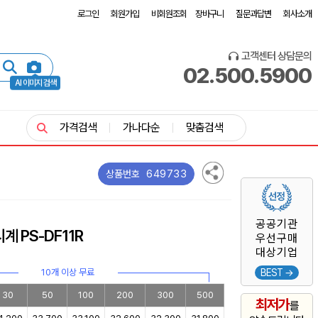
로그인
회원가입
비회원조회
장바구니
질문과답변
회사소개
고객센터 상담문의
02.500.5900
AI 이미지 검색
가격검색
가나다순
맞춤검색
649733
상품번호
공공기관
 PS-DF11R
우선구매
대상기업
10개 이상 무료
BEST →
30
50
100
200
300
500
최저가
를