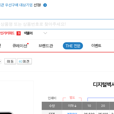
키캡
5
관 우선구매 대상기업
선정!
우산
6
텀블러
7
쿨토시
8
인기키워드
넥쿨러
9
타포린가방
10
전
큐레이션
브랜드관
이벤트
THE 전문
선풍기
1
디지털벽시계
별도
인쇄비
수량
이하
10
20