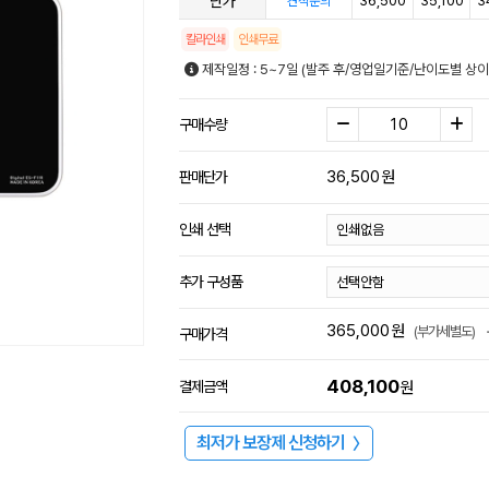
단가
36,500
35,100
3
견적문의
칼라인쇄
인쇄무료
제작일정 : 5~7일 (발주 후/영업일기준/난이도별 상이
구매수량
36,500
원
판매단가
인쇄 선택
추가 구성품
365,000
원
(부가세별도)
구매가격
408,100
결제금액
원
최저가 보장제 신청하기
〉