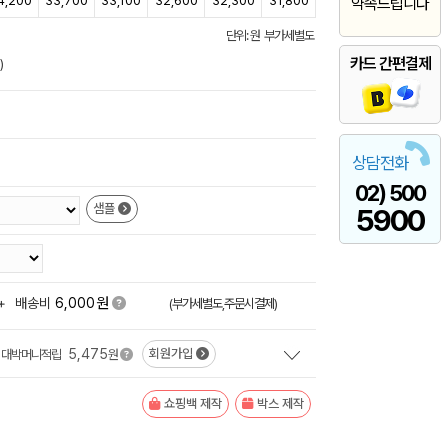
4,200
33,700
33,100
32,600
32,300
31,800
약속드립니다
단위: 원 부가세별도
카드 간편결제
)
상담전화
02) 500
샘플
5900
원
+
배송비
6,000
(부가세별도,주문시결제)
5,475
회원가입
대박머니적립
원
쇼핑백 제작
박스 제작