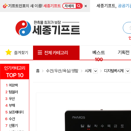
×
세종기프트,
공공기
기프트인포
의 새 이름!
세종기프트
자세히
베스트
기획전
전체 카테고리
즐겨찾기
100
인기카테고리
홈
수건/우산/욕실/생활
시계
디지털벽시계
TOP 10
1
에코백
2
텀블러
3
우산
4
부채
5
보조배터리
6
수건
7
선풍기