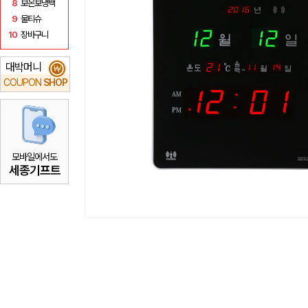
8
보온보냉백
9
물티슈
10
장바구니
대박머니
₩
COUPON
SHOP
모바일에서도
세종기프트