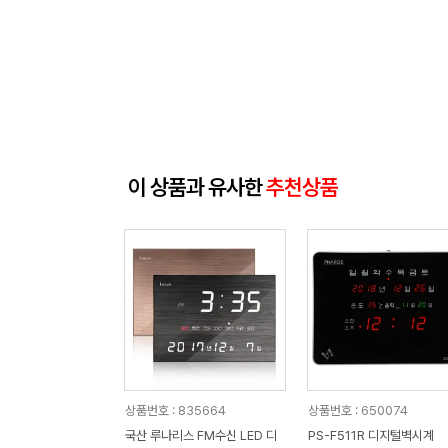
이 상품과 유사한
추천상품
상품번호 : 835664
상품번호 : 650074
국산 루나리스 FM수신 LED 디
PS-F511R 디지털벽시계