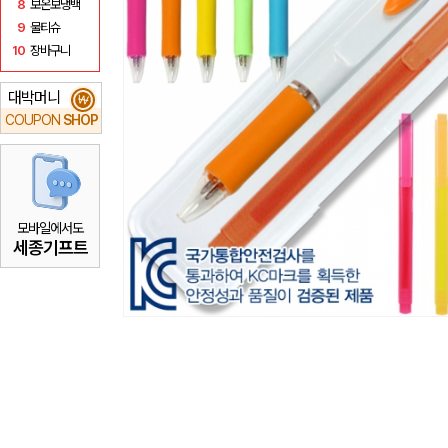
8
보온보냉백
9
물티슈
10
장바구니
대박머니
₩
COUPON
SHOP
모바일에서도
세종기프트