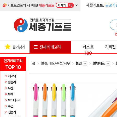
×
세종기프트,
공공기
기프트인포
의 새 이름!
세종기프트
자세히
베스트
기획전
전체 카테고리
즐겨찾기
100
인기카테고리
홈
볼펜/메모/수첩/사무
볼펜
볼펜세트
TOP 10
1
에코백
2
텀블러
3
우산
4
부채
5
보조배터리
6
수건
7
선풍기