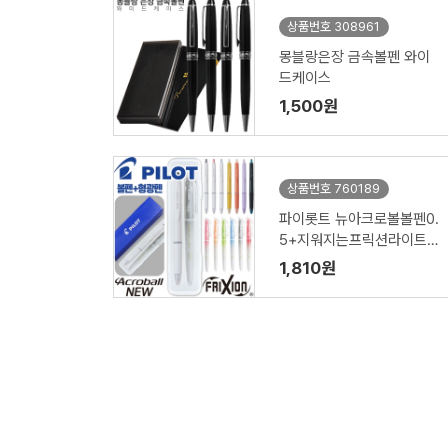
상품번호 308961
몽블랑은장 금속볼펜 와이
드케이스
1,500원
상품번호 760189
파이롯트 뉴아크로볼볼펜0.
5+지워지는프릭션라이트
내추럴형광펜세트
1,810원