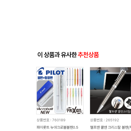
이 상품과 유사한
추천상품
상품번호 : 760189
상품번호 : 265192
파이롯트 뉴아크로볼볼펜0.5
헬프맨 쿨맨 크리스탈 볼펜(