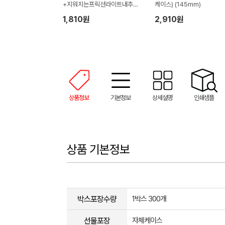
+지워지는프릭션라이트내추럴
케이스) (145mm)
형광펜세트
1,810원
2,910원
상품정보
기본정보
상세설명
인쇄샘플
상품 기본정보
박스포장수량
1박스 300개
선물포장
자체케이스