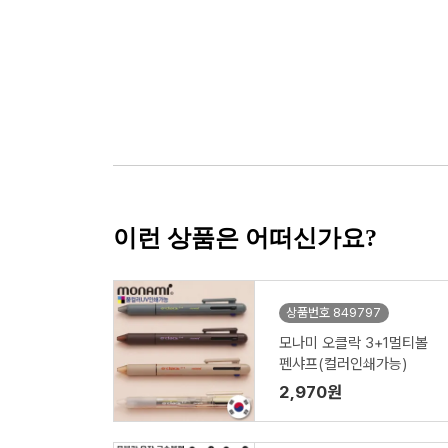
이런 상품은 어떠신가요?
상품번호 849797
모나미 오클락 3+1멀티볼
펜샤프(컬러인쇄가능)
2,970원