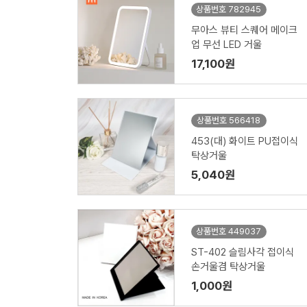
상품번호 782945
무아스 뷰티 스퀘어 메이크
업 무선 LED 거울
17,100원
상품번호 566418
453(대) 화이트 PU접이식
탁상거울
5,040원
상품번호 449037
ST-402 슬림사각 접이식
손거울겸 탁상거울
1,000원