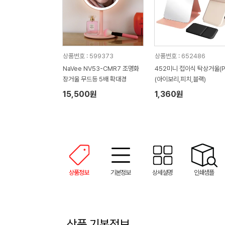
상품번호 : 599373
상품번호 : 652486
NaVee NV53-CMR7 조명화
452미니 접이식 탁상거울(P
장거울 무드등 5배 확대경
(아이보리,피치,블랙)
15,500원
1,360원
상품정보
기본정보
상세설명
인쇄샘플
상품 기본정보