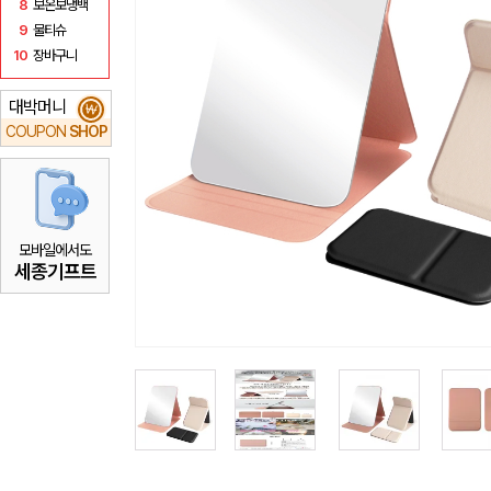
8
보온보냉백
9
물티슈
10
장바구니
대박머니
₩
COUPON
SHOP
모바일에서도
세종기프트