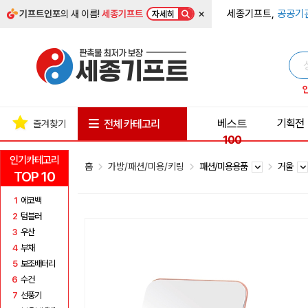
×
세종기프트,
공공기
기프트인포
의 새 이름!
세종기프트
자세히
베스트
기획전
전체 카테고리
즐겨찾기
100
인기카테고리
홈
가방/패션/미용/키링
패션/미용용품
거울
TOP 10
1
에코백
2
텀블러
3
우산
4
부채
5
보조배터리
6
수건
7
선풍기