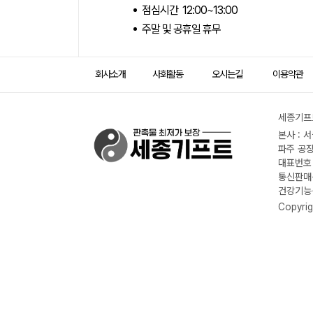
점심시간 12:00~13:00
주말 및 공휴일 휴무
회사소개
사회활동
오시는길
이용약관
세종기프트
본사 : 
파주 공장
대표번호 :
통신판매신
건강기능식
Copyrig