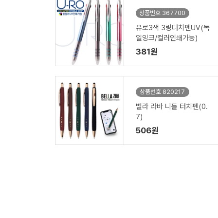
상품번호 367700
유로3색 3링터치펜UV(독
일잉크/컬러인쇄가능)
381원
상품번호 820217
벨라 라바 니들 터치펜(0.
7)
506원