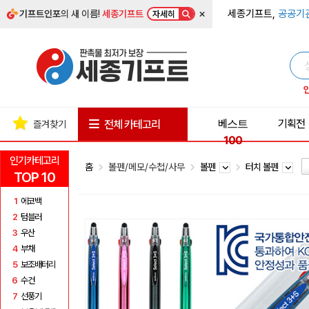
×
세종기프트,
공공기
기프트인포
의 새 이름!
세종기프트
자세히
베스트
기획전
전체 카테고리
즐겨찾기
100
인기카테고리
홈
볼펜/메모/수첩/사무
볼펜
터치 볼펜
TOP 10
1
에코백
2
텀블러
3
우산
4
부채
5
보조배터리
6
수건
7
선풍기