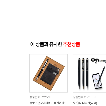
이 상품과 유사한
추천상품
상품번호 : 225386
상품번호 : 170068
블랑스은장터치펜 + 목걸이카드
M 슬림 터치펜(금속)