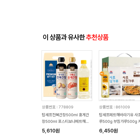
이 상품과 유사한
추천상품
상품번호 : 778809
상품번호 : 861009
탑셰프전복간장500ml 홍게간
탑셰프페트해바라기유 사
장500ml 포스티보나페트해바
루500g 부침가루500g
라기유(3종)
올(4종)
5,610원
6,450원