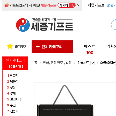
×
세종기프트,
공공기
기프트인포
의 새 이름!
세종기프트
자세히
베스트
기획
전체 카테고리
즐겨찾기
100
인기카테고리
홈
인쇄/휘장/뱃지/업장
선물세트
소금/오일
TOP 10
1
에코백
2
텀블러
3
우산
4
부채
5
보조배터리
6
수건
7
선풍기