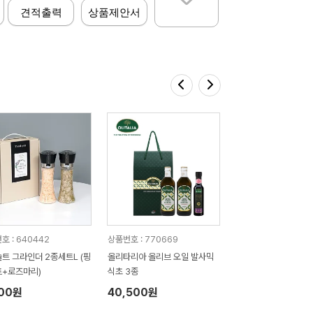
견적출력
상품제안서
호 : 640442
상품번호 : 770669
트 그라인더 2종세트L (핑
올리타리아 올리브 오일 발사믹
+로즈마리)
식초 3종
700원
40,500원