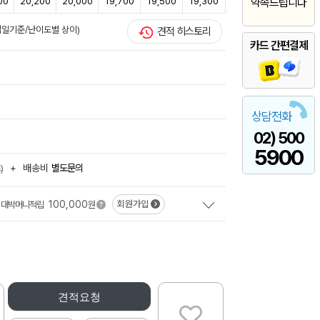
00
20,200
20,000
19,700
19,500
19,300
약속드립니다
영업일기준/난이도별 상이)
견적 히스토리
카드 간편결제
상담전화
02) 500
5900
+
배송비
별도문의
)
100,000
회원가입
대박머니적립
원
견적요청