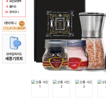
8
보온보냉백
9
물티슈
10
장바구니
대박머니
₩
COUPON
SHOP
모바일에서도
세종기프트