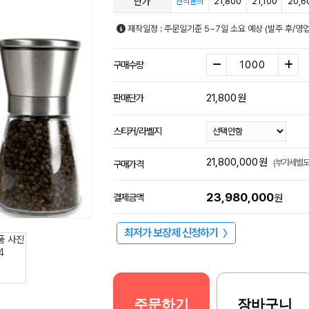
단가
21,800
21,100
20,6
견적문의
제작일정 : 주문일기준 5~7일 소요 예상 (발주 후/
구매수량
21,800
원
판매단가
스티커/라벨지
21,800,000
원
(부가세별도
구매가격
23,980,000
결제금액
원
최저가 보장제 신청하기
〉
주문하기
장바구니