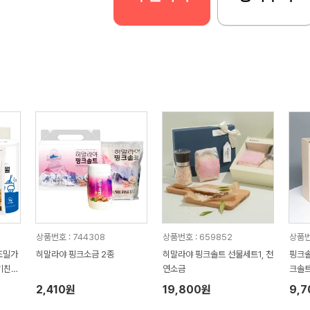
상품번호 : 744308
상품번호 : 659852
상품번
조밀가
히말라야 핑크소금 2종
히말라야 핑크솔트 선물세트1, 천
핑크솔
 키친타
연소금
크솔트
2,410원
19,800원
9,