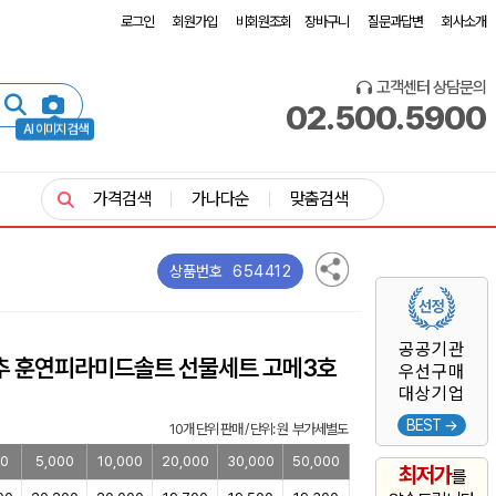
로그인
회원가입
비회원조회
장바구니
질문과답변
회사소개
고객센터 상담문의
02.500.5900
AI 이미지 검색
가격검색
가나다순
맞춤검색
654412
상품번호
공공기관
추 훈연피라미드솔트 선물세트 고메3호
우선구매
대상기업
BEST →
10개 단위 판매 / 단위: 원 부가세별도
00
5,000
10,000
20,000
30,000
50,000
최저가
를