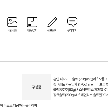
시안샘플
배송/결제
상품문의
구매후기
훈연 피라미드 솔트 (70g) in 글라스보틀 X 
핑크솔트 가는입자 (170g) in 글라스보틀 X 
구성품
블랙통후추(90g) & 스테인리스 페퍼밀 X 1
핑크솔트(200g) & 스테인리스 솔트밀 X 1e
여 무료로 제공하는 물건이며