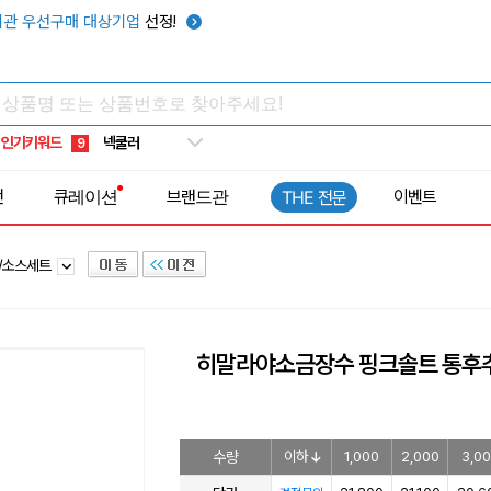
키캡
5
관 우선구매 대상기업
선정!
우산
6
텀블러
7
쿨토시
8
인기키워드
넥쿨러
9
타포린가방
10
전
큐레이션
브랜드관
이벤트
THE 전문
선풍기
1
류/소스세트
히말라야소금장수 핑크솔트 통후
수량
이하
1,000
2,000
3,0