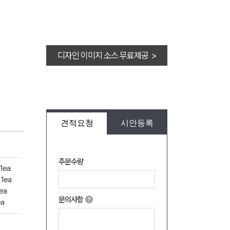
디자인 이미지 소스 무료제공 >
견적요청
시안등록
주문수량
1ea
1ea
ea
문의사항
a