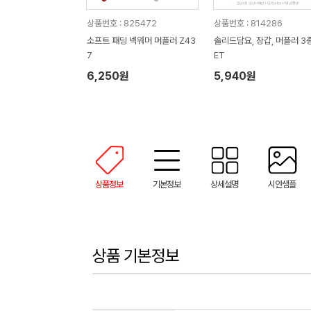
상품번호 : 825472
상품번호 : 814286
소프트 패딩 넥워머 머플러 Z43
솔리드담요, 장갑, 머플러 3종
7
ET
6,250원
5,940원
상품정보
기본정보
상세설명
시안샘플
상품 기본정보