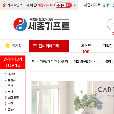
×
세종기프트,
공공기
기프트인포
의 새 이름!
세종기프트
자세히
베스트
기획전
전체 카테고리
즐겨찾기
100
인기카테고리
홈
가방/패션/미용/키링
계절 의류잡화
목도리
TOP 10
1
에코백
2
텀블러
3
우산
4
부채
5
보조배터리
6
수건
7
선풍기