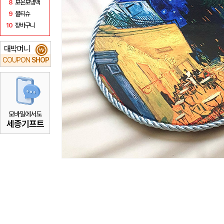
8
보온보냉백
9
물티슈
10
장바구니
대박머니
₩
COUPON
SHOP
모바일에서도
세종기프트