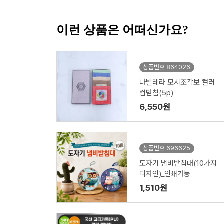
이런 상품은 어떠신가요?
상품번호 864026
나빌레라 모시조각보 컬러
컵받침(5p)
6,550원
상품번호 696625
도자기 냄비받침대(10가지
디자인)_인쇄가능
1,510원