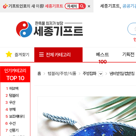
×
세종기프트,
공공기
기프트인포
의 새 이름!
세종기프트
자세히
베스트
기획전
전체 카테고리
즐겨찾기
100
인기카테고리
홈
텀블러/주방/식품
주방잡화
냄비받침/컵받침
TOP 10
1
에코백
2
텀블러
3
우산
4
부채
5
보조배터리
6
수건
7
선풍기