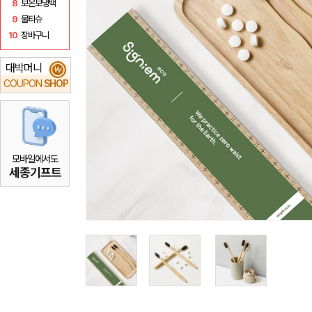
8
보온보냉백
9
물티슈
10
장바구니
대박머니
₩
COUPON
SHOP
모바일에서도
세종기프트