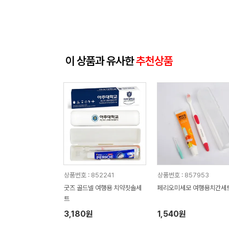
이 상품과 유사한
추천상품
상품번호 : 852241
상품번호 : 857953
굿즈 골드넬 여행용 치약칫솔세
페리오미세모 여행용치간세
트
3,180원
1,540원