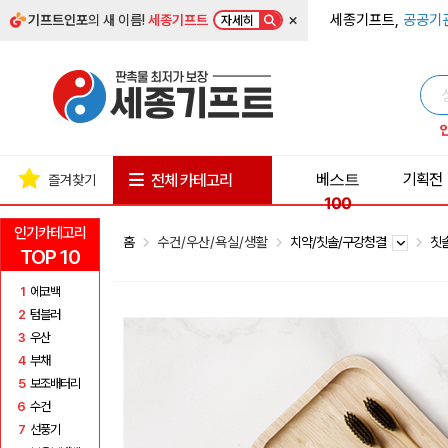
×
세종기프트,
공공기
기프트인포
의 새 이름!
세종기프트
자세히
베스트
기획전
전체 카테고리
즐겨찾기
100
인기카테고리
홈
수건/우산/욕실/생활
치약/칫솔/구강청결
칫
TOP 10
1
에코백
2
텀블러
3
우산
4
부채
5
보조배터리
6
수건
7
선풍기