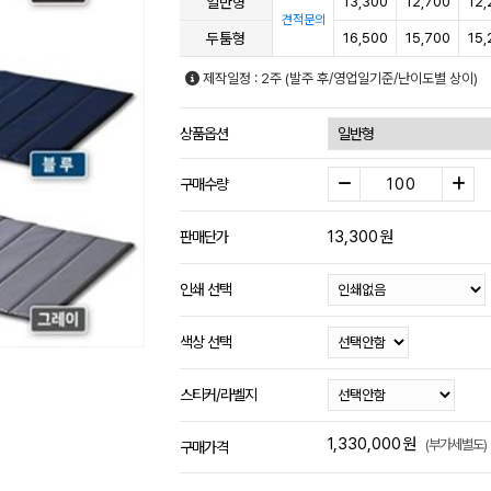
일반형
13,300
12,700
12,
견적문의
두툼형
16,500
15,700
15,
제작일정 : 2주 (발주 후/영업일기준/난이도별 상이)
상품옵션
구매수량
13,300
원
판매단가
인쇄 선택
색상 선택
스티커/라벨지
1,330,000
원
(부가세별도)
구매가격