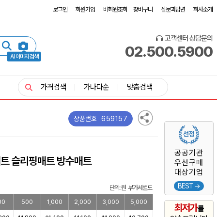
로그인
회원가입
비회원조회
장바구니
질문과답변
회사소개
고객센터 상담문의
02.500.5900
AI 이미지 검색
가격검색
가나다순
맞춤검색
659157
상품번호
공공기관
매트 슬리핑매트 방수매트
우선구매
대상기업
BEST →
단위: 원 부가세별도
00
500
1,000
2,000
3,000
5,000
최저가
를