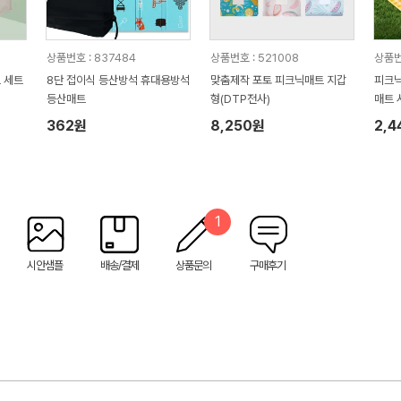
상품번호 : 837484
상품번호 : 521008
상품번
 세트
8단 접이식 등산방석 휴대용방석
맞춤제작 포토 피크닉매트 지갑
피크닉
등산매트
형(DTP전사)
매트 
362원
8,250원
2,4
1
시안샘플
배송/결제
상품문의
구매후기