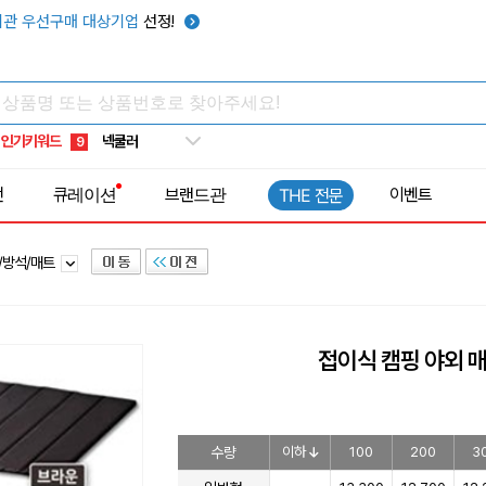
키캡
5
관 우선구매 대상기업
선정!
우산
6
텀블러
7
쿨토시
8
인기키워드
넥쿨러
9
타포린가방
10
전
큐레이션
브랜드관
이벤트
THE 전문
선풍기
1
/방석/매트
접이식 캠핑 야외 
수량
이하
100
200
3