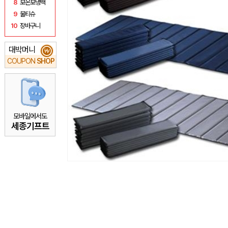
8
보온보냉백
9
물티슈
10
장바구니
대박머니
₩
COUPON
SHOP
모바일에서도
세종기프트