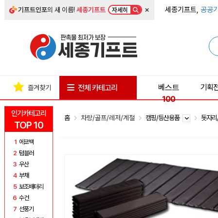
×
세종기프트,
공공기
기프트인포
의 새 이름!
세종기프트
자세히
베스트
기획
전체 카테고리
즐겨찾기
100
인기카테고리
홈
차량/골프/레저/계절
캠핑/등산용품
돗자리
TOP 10
1
에코백
2
텀블러
3
우산
4
부채
5
보조배터리
6
수건
7
선풍기