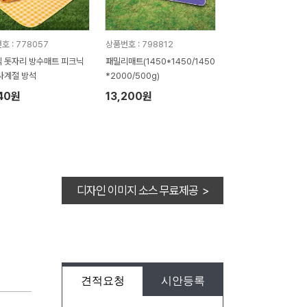
호 : 778057
상품번호 : 798812
 돗자리 방수매트 피크닉
패밀리매트(1450*1450/1450
사계절 방석
*2000/500g)
40원
13,200원
디자인 이미지 소스 무료제공 >
견적요청
시안등록