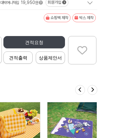
19,950
회원가입
대박머니적립
원
쇼핑백 제작
박스 제작
견적요청
견적출력
상품제안서