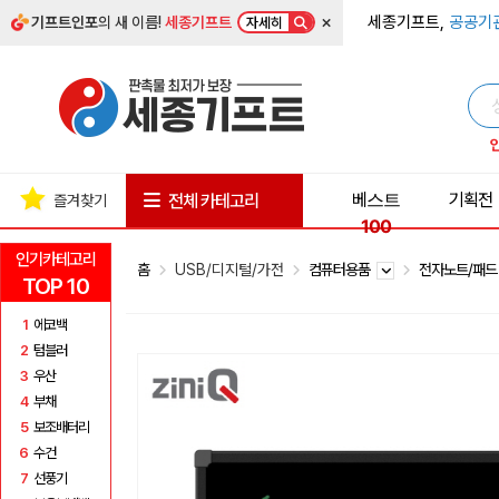
×
세종기프트,
공공기
기프트인포
의 새 이름!
세종기프트
자세히
베스트
기획전
전체 카테고리
즐겨찾기
100
인기카테고리
홈
USB/디지털/가전
컴퓨터용품
전자노트/패
TOP 10
1
에코백
2
텀블러
3
우산
4
부채
5
보조배터리
6
수건
7
선풍기