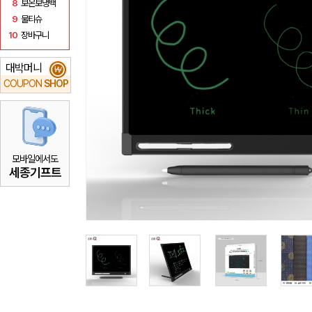
8
보온보냉백
9
물티슈
10
장바구니
대박머니
₩
COUPON
SHOP
모바일에서도
세종기프트