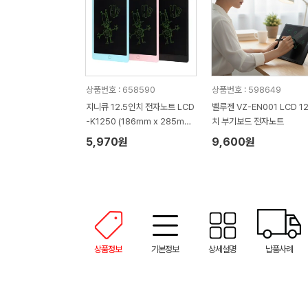
상품번호 : 658590
상품번호 : 598649
지니큐 12.5인치 전자노트 LCD
벨루젠 VZ-EN001 LCD 1
-K1250 (186mm x 285mm
치 부기보드 전자노트
x 9mm / 213g)
5,970원
9,600원
상품정보
기본정보
상세설명
납품사례