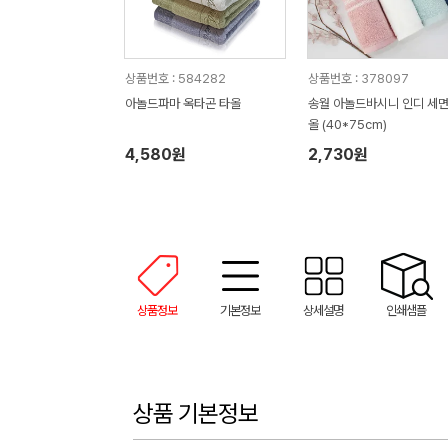
상품번호 : 584282
상품번호 : 378097
아놀드파마 옥타곤 타올
송월 아놀드바시니 인디 세
올 (40*75cm)
4,580원
2,730원
상품정보
기본정보
상세설명
인쇄샘플
상품 기본정보