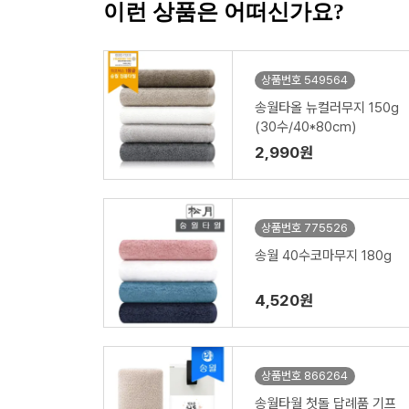
이런 상품은 어떠신가요?
상품번호 549564
송월타올 뉴컬러무지 150g
(30수/40*80cm)
2,990원
상품번호 775526
송월 40수코마무지 180g
4,520원
상품번호 866264
송월타월 첫돌 답례품 기프