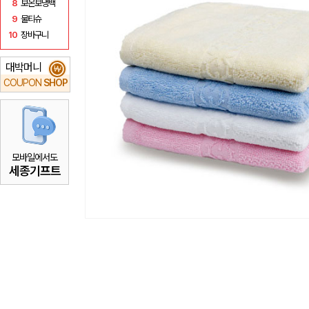
8
보온보냉백
9
물티슈
10
장바구니
대박머니
₩
COUPON
SHOP
모바일에서도
세종기프트