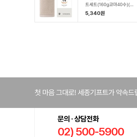
트세트(160g코마40수)(전
용띠지 포함)
5,340원
첫 마음 그대로! 세종기프트가 약속드
문의 · 상담전화
02) 500-5900