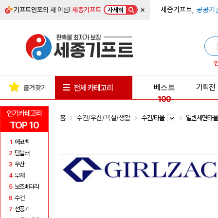
×
세종기프트,
공공기
기프트인포
의 새 이름!
세종기프트
자세히
베스트
기획전
전체 카테고리
즐겨찾기
100
인기카테고리
홈
수건/우산/욕실/생활
수건/타올
일반세면타
TOP 10
1
에코백
2
텀블러
3
우산
4
부채
5
보조배터리
6
수건
7
선풍기