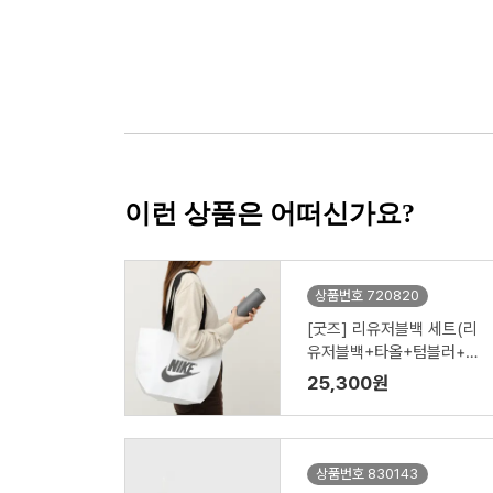
이런 상품은 어떠신가요?
상품번호 720820
[굿즈] 리유저블백 세트(리
유저블백+타올+텀블러+공
기청정기)
25,300원
상품번호 830143