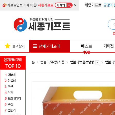
×
세종기프트,
공공기
기프트인포
의 새 이름!
세종기프트
자세히
베스트
기획전
전체 카테고리
즐겨찾기
100
인기카테고리
홈
텀블러/주방/식품
텀블러/보온보냉병
텀블러
TOP 10
1
에코백
2
텀블러
3
우산
4
부채
5
보조배터리
6
수건
7
선풍기