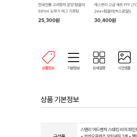
한국전통 고려청자 문양 텀블러
레스쁘리 고급 세트 FFF (7
591ml 도자기 머그 기프팅
2ea+텀블러(벅스로얄))
25,300원
30,400원
상품정보
기본정보
상세설명
시안샘플
상품 기본정보
스탠리 어드벤처 스태킹 비어 파인트 
구성품
+ 카카오프렌즈 양치세트 1개 + 핸