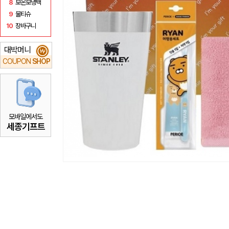
8
보온보냉백
9
물티슈
10
장바구니
대박머니
₩
COUPON
SHOP
모바일에서도
세종기프트