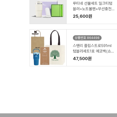
루티네 선물세트 밀크티텀
블러+노트볼펜+무선충전
기
25,600원
상품번호 864498
스탠리 플립스트로591ml
텀블러세트1호 에코백(쇼핑
백포함)
47,500원