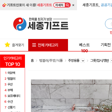
×
세종기프트,
공공기
기프트인포
의 새 이름!
세종기프트
자세히
베스트
기획전
전체 카테고리
즐겨찾기
100
인기카테고리
홈
텀블러/주방/식품
주방용품
그릇/접시/쟁반
TOP 10
1
에코백
2
텀블러
3
우산
4
부채
5
보조배터리
6
수건
7
선풍기