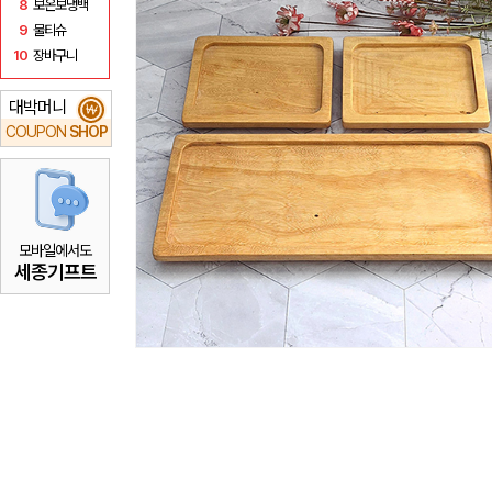
8
보온보냉백
9
물티슈
10
장바구니
대박머니
₩
COUPON
SHOP
모바일에서도
세종기프트