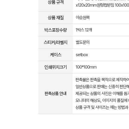
상품 규격
x120x20mm원형컵받침 100x10
상품 재질
아슴원목
박스포장수량
1박스 12개
스티커/라벨지
별도문의
케이스
setbox
인쇄위치크기
100*100mm
판촉물은 판촉을 목적으로 제작하여
일반상품으로 판매는 신중히 판단해
판촉상품 안내
제공되는 상품의 사진은 이해를 
모니터의 해상도, 이미지의 품질에 
상품 규격 및 사이즈는 재는 방법과