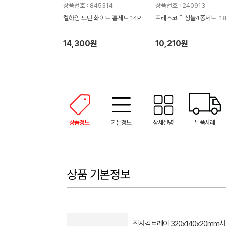
상품번호 : 845314
상품번호 : 240913
켈하임 모던 화이트 홈세트 14P
프레스코 믹싱볼4종세트-1
14,300원
10,210원
상품정보
기본정보
상세설명
납품사례
상품 기본정보
직사각트레이 320x140x20mm사