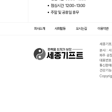
점심시간 12:00~13:00
주말 및 공휴일 휴무
회사소개
사회활동
오시는길
이용약관
세종기프트
본사 : 
파주 공장
대표번호 :
통신판매신
건강기능식
Copyrig