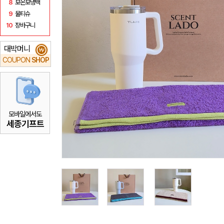
8
보온보냉백
9
물티슈
10
장바구니
대박머니
₩
COUPON
SHOP
모바일에서도
세종기프트