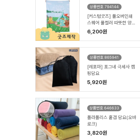
상품번호 794144
[커스텀굿즈] 풀오버인쇄
스퀘어 풀컬러 따뜻한 양털
담요 100*130 ZA258 (박
6,200원
스제작가능)
상품번호 865941
[레포마] 포그네 극세사 캠
핑담요
5,920원
상품번호 646633
폴라폴리스 홑겹 담요(오바
로크)
3,820원