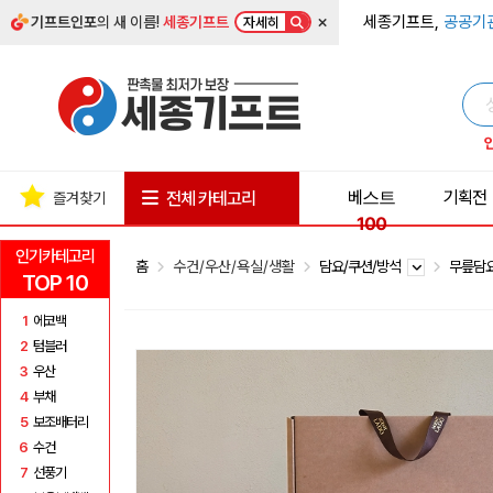
×
세종기프트,
공공기
기프트인포
의 새 이름!
세종기프트
자세히
베스트
기획전
전체 카테고리
즐겨찾기
100
인기카테고리
홈
수건/우산/욕실/생활
담요/쿠션/방석
무릎담
TOP 10
1
에코백
2
텀블러
3
우산
4
부채
5
보조배터리
6
수건
7
선풍기