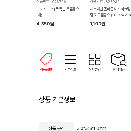
상품번호 : 678756
상품번호 : 823984
[TOKTOK] 톡톡한 무릎담요
체크패턴 폴라폴리스 체크담
(대)
담요 무릎담요 (100cm x 8
m) // 인쇄제작가능
4,350원
1,190원
상품정보
기본정보
상세설명
인쇄샘플
상품 기본정보
상품 규격
310*348*110mm