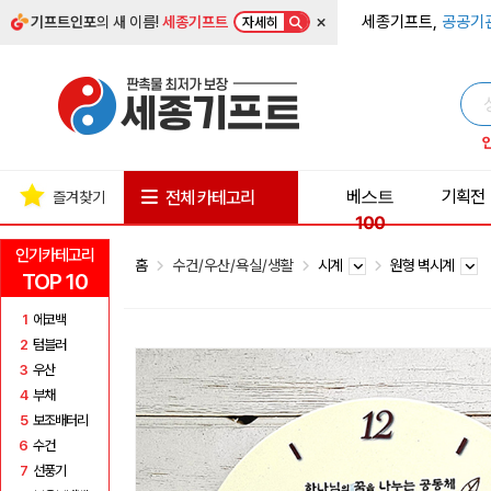
×
세종기프트,
공공기
기프트인포
의 새 이름!
세종기프트
자세히
베스트
기획전
전체 카테고리
즐겨찾기
100
인기카테고리
홈
수건/우산/욕실/생활
시계
원형 벽시계
TOP 10
1
에코백
2
텀블러
3
우산
4
부채
5
보조배터리
6
수건
7
선풍기