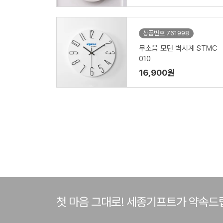
상품번호 761998
무소음 모던 벽시계 STMC
010
16,900원
첫 마음 그대로! 세종기프트가 약속드