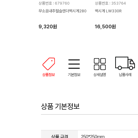
상품번호 : 679760
상품번호 : 353764
무소음내추럴슬렌더벽시계280
벽시계 LW330R
9,320원
16,500원
상품정보
기본정보
상세설명
납품사례
상품 기본정보
상품 규격
250*250mm