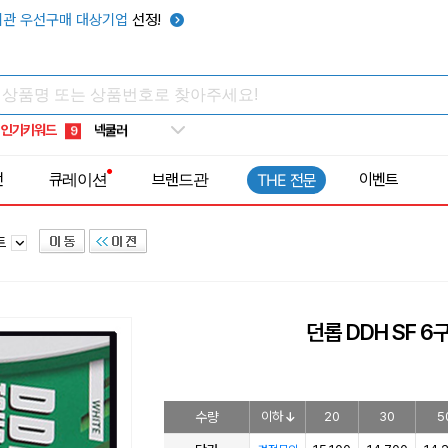
키캡
5
관 우선구매 대상기업
선정!
우산
6
텀블러
7
쿨토시
8
인기키워드
넥쿨러
9
타포린가방
10
전
큐레이션
브랜드관
이벤트
THE 전문
선풍기
1
트
던롭 DDH SF 
수량
이하
20
30
5