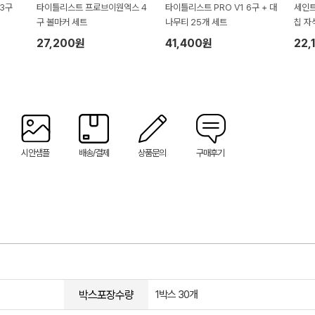
3구
타이틀리스트 프로브이원엑스 4
타이틀리스트 PRO V1 6구 + 대
세인트
구 볼마커 세트
나무티 25개 세트
칩 자
27,200원
41,400원
22,
시안샘플
배송/결제
상품문의
구매후기
박스포장수량
1박스 30개