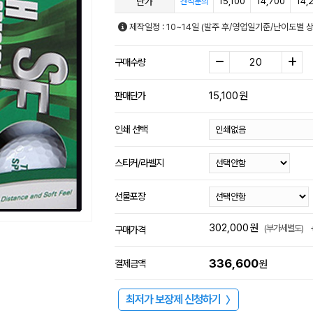
단가
15,100
14,700
14,
견적문의
제작일정 : 10~14일 (발주 후/영업일기준/난이도별 상
구매수량
15,100
원
판매단가
인쇄 선택
스티커/라벨지
선물포장
302,000
원
(부가세별도)
구매가격
336,600
결제금액
원
최저가 보장제 신청하기
〉