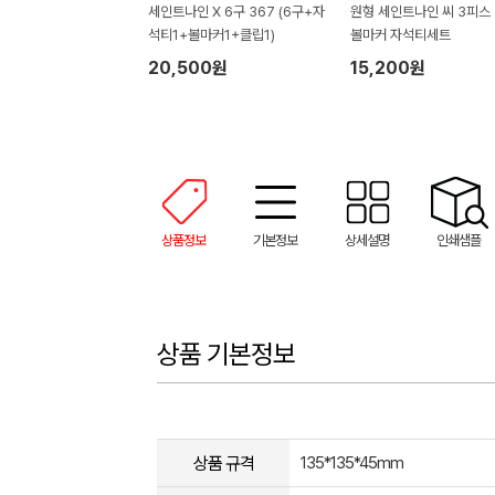
세인트나인 X 6구 367 (6구+자
원형 세인트나인 씨 3피스 
석티1+볼마커1+클립1)
볼마커 자석티세트
20,500원
15,200원
상품정보
기본정보
상세설명
인쇄샘플
상품 기본정보
상품 규격
135*135*45mm