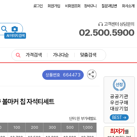
로그인
회원가입
비회원조회
장바구니
질문과답변
회사소개
고객센터 상담문의
02.500.5900
AI 이미지 검색
가격검색
가나다순
맞춤검색
664473
상품번호
공공기관
6구 볼마커 칩 자석티세트
우선구매
대상기업
BEST →
단위: 원 부가세별도
0
100
200
300
500
1,000
최저가
를