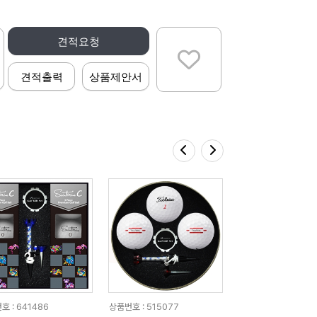
견적요청
견적출력
상품제안서
호 : 641486
상품번호 : 515077