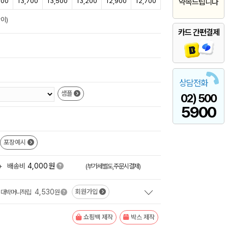
200
13,700
13,500
13,200
12,900
12,700
약속드립니다
이)
카드 간편결제
상담전화
샘플
02) 500
5900
포장예시
원
+
배송비
4,000
(부가세별도,주문시결제)
4,530
회원가입
대박머니적립
원
쇼핑백 제작
박스 제작