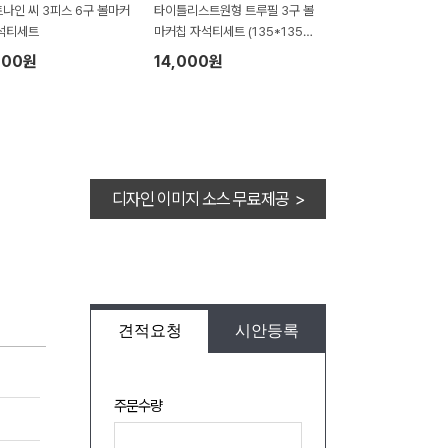
나인 씨 3피스 6구 볼마커
타이틀리스트원형 트루필 3구 볼
석티세트
마커칩 자석티세트 (135*135*
45mm)
100원
14,000원
디자인 이미지 소스 무료제공 >
견적요청
시안등록
주문수량