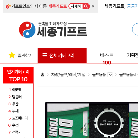
×
세종기프트,
공공기
기프트인포
의 새 이름!
세종기프트
자세히
베스트
기획
전체 카테고리
즐겨찾기
100
인기카테고리
홈
차량/골프/레저/계절
골프용품
골프용품세
TOP 10
1
에코백
2
텀블러
3
우산
4
부채
5
보조배터리
6
수건
7
선풍기