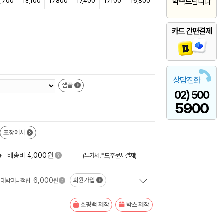
8,700
18,100
17,800
17,400
17,100
16,800
약속드립니다
카드 간편결제
상담전화
샘플
02) 500
5900
포장예시
원
+
배송비
4,000
(부가세별도,주문시결제)
6,000
회원가입
대박머니적립
원
쇼핑백 제작
박스 제작