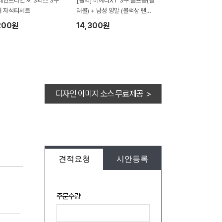
세인트나인 씨 3피스 3구
[볼빅] 비에라XT 3구 골프공(컬
커 자석티세트
러볼) + 남성 양말 (볼색상 랜덤,
쇼핑백포함)
200원
14,300원
디자인 이미지 소스 무료제공 >
견적요청
시안등록
주문수량