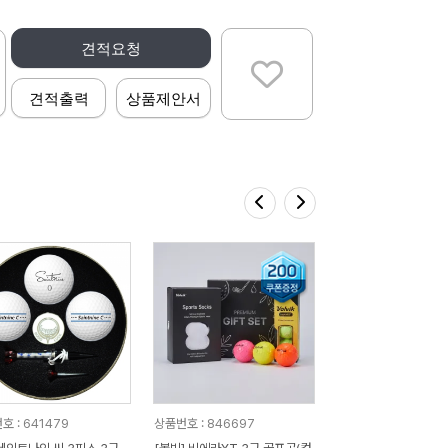
견적요청
견적출력
상품제안서
호 : 641479
상품번호 : 846697