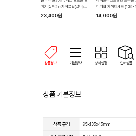
볼빅 리얼360 3피스 골프볼 볼
타이틀리스트원형 트루필 
마커(실버2)+자석클립(실버)
마커칩 자석티세트 (135*1
+자석티(2)+골프타월 세트
45mm)
23,400원
14,000원
상품정보
기본정보
상세설명
인쇄샘플
상품 기본정보
상품 규격
95x135x45mm