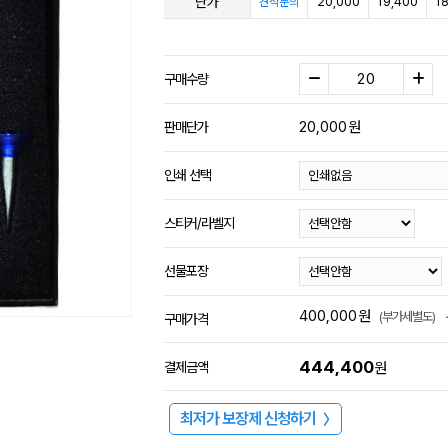
단가
20,000
19,400
1
견적문의
구매수량
20,000
원
판매단가
인쇄 선택
스티커/라벨지
선물포장
400,000
원
(부가세별도)
구매가격
444,400
결제금액
원
최저가 보장제 신청하기
〉