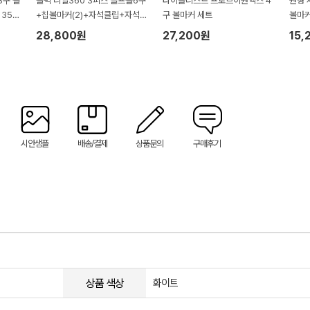
3구 볼
볼빅 리얼360 3피스 골프볼6구
타이틀리스트 프로브이원엑스 4
원형 
35*
+칩볼마커(2)+자석클립+자석
구 볼마커 세트
볼마
티(2) 세트
28,800원
27,200원
15,
시안샘플
배송/결제
상품문의
구매후기
상품 색상
화이트