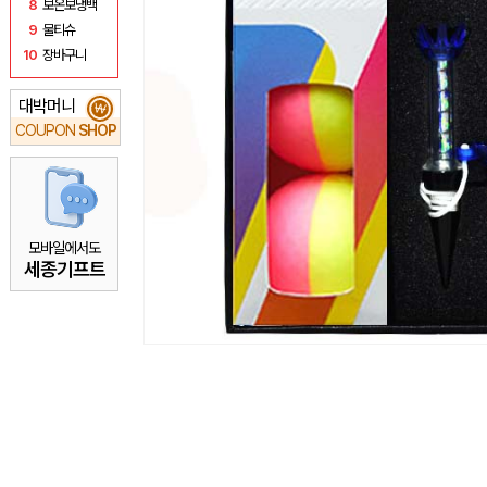
8
보온보냉백
9
물티슈
10
장바구니
대박머니
₩
COUPON
SHOP
모바일에서도
세종기프트