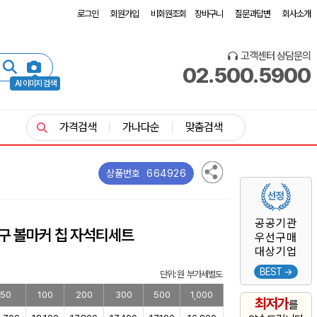
로그인
회원가입
비회원조회
장바구니
질문과답변
회사소개
고객센터 상담문의
02.500.5900
AI 이미지 검색
가격검색
가나다순
맞춤검색
664926
상품번호
공공기관
3구 볼마커 칩 자석티세트
우선구매
대상기업
BEST →
단위: 원 부가세별도
50
100
200
300
500
1,000
최저가
를