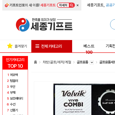
×
세종기프트,
공공기
기프트인포
의 새 이름!
세종기프트
자세히
베스트
기획
전체 카테고리
즐겨찾기
100
인기카테고리
홈
차량/골프/레저/계절
골프용품
골프용품세
TOP 10
1
에코백
2
텀블러
3
우산
4
부채
5
보조배터리
6
수건
7
선풍기