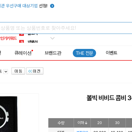
키캡
5
관 우선구매 대상기업
선정!
우산
6
텀블러
7
쿨토시
8
인기키워드
넥쿨러
9
타포린가방
10
전
큐레이션
브랜드관
이벤트
THE 전문
선풍기
1
트
볼빅 비비드 콤비 
수량
이하
20
30