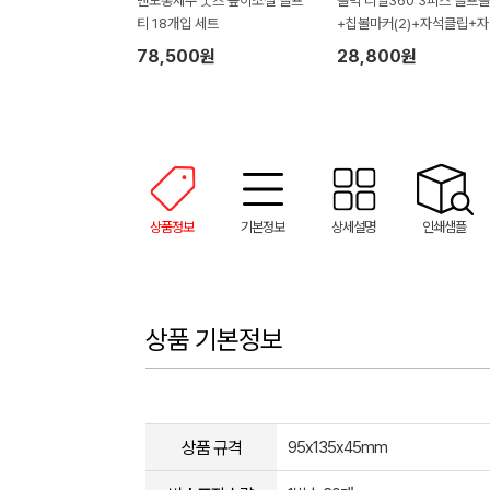
맨도롱제주 굿즈 높이조절 골프
볼빅 리얼360 3피스 골프
티 18개입 세트
+칩볼마커(2)+자석클립+
티(2) 세트
78,500원
28,800원
상품정보
기본정보
상세설명
인쇄샘플
상품 기본정보
상품 규격
95x135x45mm