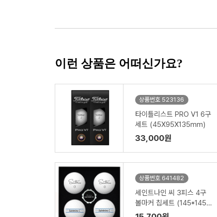
이런 상품은 어떠신가요?
상품번호 523136
타이틀리스트 PRO V1 6구
세트 (45X95X135mm)
33,000원
상품번호 641482
세인트나인 씨 3피스 4구
볼마커 칩세트 (145*145*
45mm)
15,700원