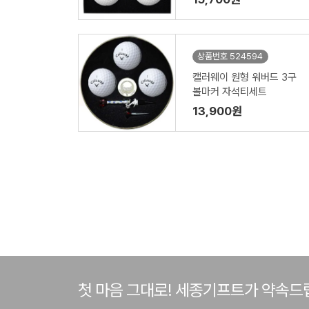
상품번호 524594
캘러웨이 원형 워버드 3구
볼마커 자석티세트
13,900원
첫 마음 그대로! 세종기프트가 약속드