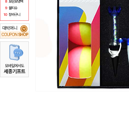
8
보온보냉백
9
물티슈
10
장바구니
대박머니
₩
COUPON
SHOP
모바일에서도
세종기프트