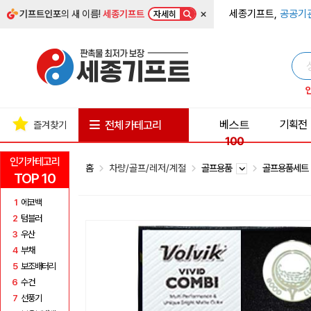
×
세종기프트,
공공기
기프트인포
의 새 이름!
세종기프트
자세히
베스트
기획전
전체 카테고리
즐겨찾기
100
인기카테고리
홈
차량/골프/레저/계절
골프용품
골프용품세
TOP 10
1
에코백
2
텀블러
3
우산
4
부채
5
보조배터리
6
수건
7
선풍기