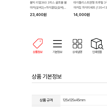
볼빅 리얼360 3피스 골프볼 볼
타이틀리스트원형 트루필 3
마커(실버2)+자석클립(실버)
마커칩 자석티세트 (135*13
+자석티(2)+골프타월 세트
45mm)
23,400원
14,000원
상품정보
기본정보
상세설명
인쇄샘플
상품 기본정보
상품 규격
125x125x45mm