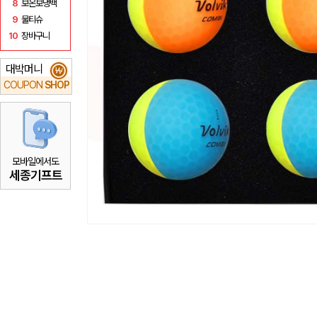
8
보온보냉백
9
물티슈
10
장바구니
대박머니
₩
COUPON
SHOP
모바일에서도
세종기프트