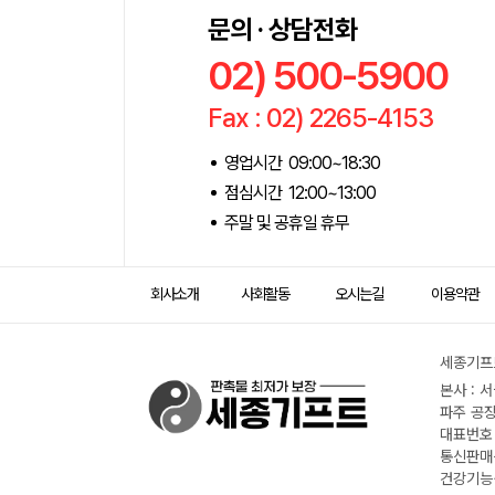
문의 · 상담전화
02) 500-5900
Fax : 02) 2265-4153
영업시간 09:00~18:30
점심시간 12:00~13:00
주말 및 공휴일 휴무
회사소개
사회활동
오시는길
이용약관
세종기프트
본사 : 
파주 공장
대표번호 :
통신판매신
건강기능식