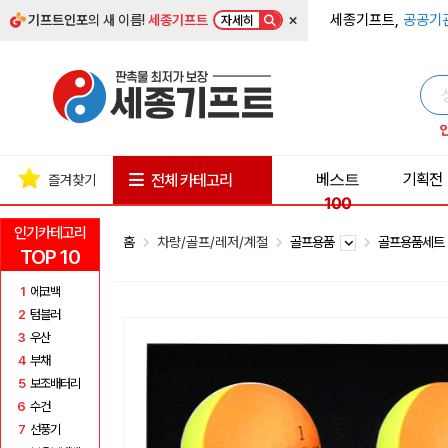
×
세종기프트,
공공기
기프트인포
의 새 이름!
세종기프트
자세히
베스트
기획전
전체 카테고리
즐겨찾기
100
인기카테고리
홈
차량/골프/레저/계절
골프용품
골프용품세
TOP 10
1
에코백
2
텀블러
3
우산
4
부채
5
보조배터리
6
수건
7
선풍기