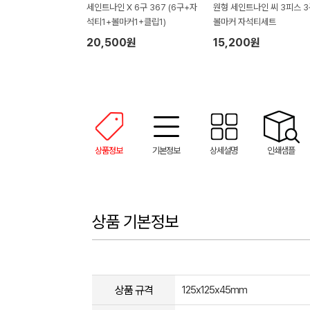
세인트나인 X 6구 367 (6구+자
원형 세인트나인 씨 3피스 3
석티1+볼마커1+클립1)
볼마커 자석티세트
20,500원
15,200원
상품정보
기본정보
상세설명
인쇄샘플
상품 기본정보
상품 규격
125x125x45mm