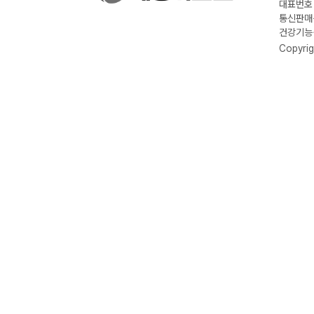
대표번호 :
통신판매신
건강기능식
Copyrig