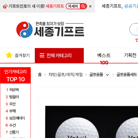
×
세종기프트,
공공기
기프트인포
의 새 이름!
세종기프트
자세히
베스트
기획전
전체 카테고리
즐겨찾기
100
인기카테고리
홈
차량/골프/레저/계절
골프용품
골프용품세
TOP 10
1
에코백
2
텀블러
3
우산
4
부채
5
보조배터리
6
수건
7
선풍기