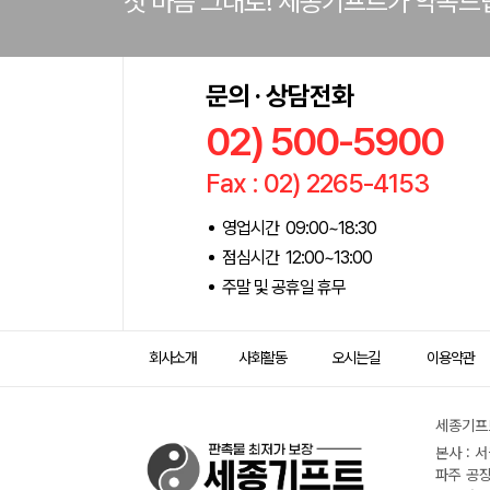
첫 마음 그대로! 세종기프트가 약속드
문의 · 상담전화
02) 500-5900
Fax : 02) 2265-4153
영업시간 09:00~18:30
점심시간 12:00~13:00
주말 및 공휴일 휴무
회사소개
사회활동
오시는길
이용약관
세종기프트
본사 : 
파주 공장