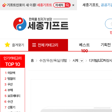
×
세종기프트,
공공기
기프트인포
의 새 이름!
세종기프트
자세히
베스트
기획전
전체 카테고리
즐겨찾기
100
인기카테고리
홈
수건/우산/욕실/생활
시계
디지털/LED탁상
TOP 10
1
에코백
2
텀블러
3
우산
4
부채
5
보조배터리
6
수건
7
선풍기