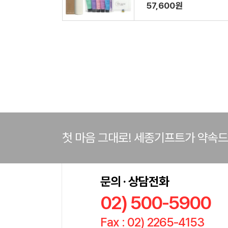
미니스8종 치실 바디스펀지
57,600원
쇼핑백포함
첫 마음 그대로! 세종기프트가 약속
문의 · 상담전화
02) 500-5900
Fax : 02) 2265-4153