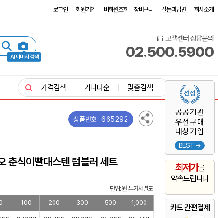
로그인
회원가입
비회원조회
장바구니
질문과답변
회사소개
고객센터 상담문의
02.500.5900
AI 이미지 검색
가격검색
가나다순
맞춤검색
공공기관
665292
상품번호
우선구매
대상기업
BEST →
오 춘식이빨대스텐 텀블러 세트
최저가
를
약속드립니다
단위: 원 부가세별도
0
100
200
300
500
1,000
카드 간편결제