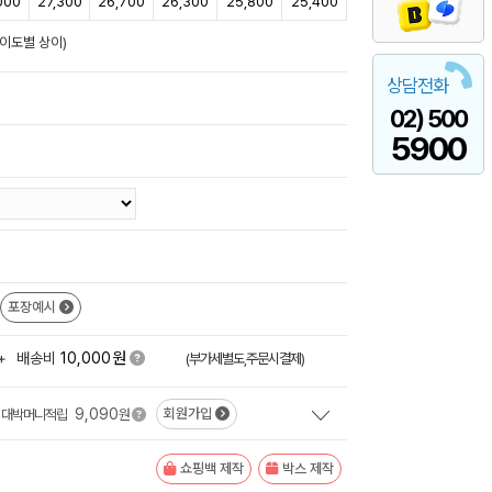
000
27,300
26,700
26,300
25,800
25,400
난이도별 상이)
상담전화
02) 500
5900
포장예시
원
+
배송비
10,000
(부가세별도,주문시결제)
9,090
회원가입
대박머니적립
원
쇼핑백 제작
박스 제작