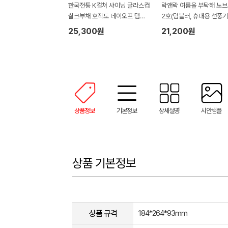
한국전통 K컬쳐 샤이닝 글라스컵
락앤락 여름을 부탁해 노
실크부채 호작도 데이오프 텀블
2호(텀블러, 휴대용 선풍기
러 350ml 기프팅
기피제, 썬스틱)
25,300원
21,200원
상품정보
기본정보
상세설명
시안샘플
상품 기본정보
상품 규격
184*264*93mm