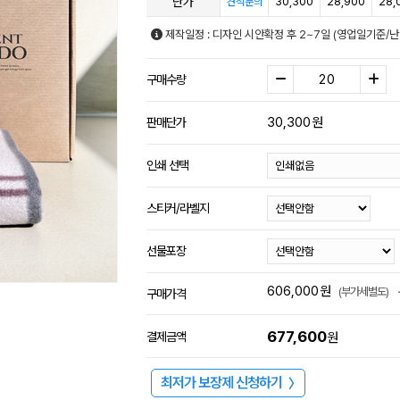
단가
30,300
28,900
28,
견적문의
제작일정 : 디자인 시안확정 후 2~7일 (영업일기준/
구매수량
30,300
원
판매단가
인쇄 선택
스티커/라벨지
선물포장
606,000
원
(부가세별도)
구매가격
677,600
결제금액
원
최저가 보장제 신청하기
〉