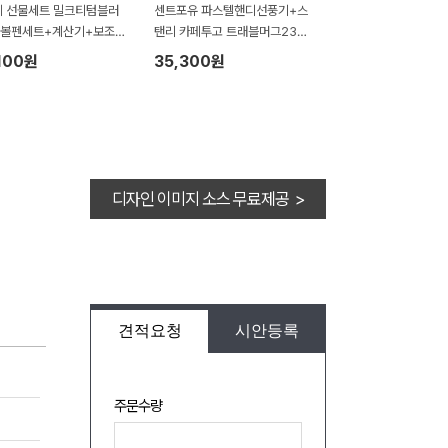
 선물세트 밀크티텀블러
센트포유 파스텔핸디선풍기+스
트볼펜세트+계산기+보조배
탠리 카페투고 트래블머그236
세트
100원
35,300원
디자인 이미지 소스 무료제공 >
견적요청
시안등록
주문수량