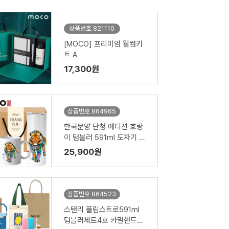
상품번호 821110
[MOCO] 프리미엄 웰컴키
트 A
17,300원
상품번호 864965
한국문양 단청 에디션 호랑
이 텀블러 591ml 도자기 머
그 기프팅
25,900원
상품번호 864523
스탠리 플립스트로591ml
텀블러세트4호 카밀핸드크