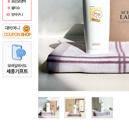
8
보온보냉백
9
물티슈
10
장바구니
대박머니
₩
COUPON
SHOP
모바일에서도
세종기프트