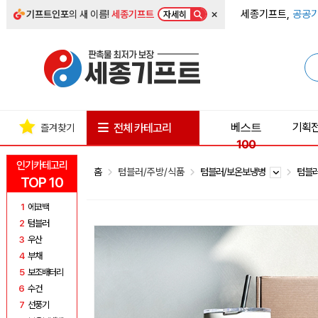
×
세종기프트,
공공기
기프트인포
의 새 이름!
세종기프트
자세히
베스트
기획
전체 카테고리
즐겨찾기
100
인기카테고리
홈
텀블러/주방/식품
텀블러/보온보냉병
텀블
TOP 10
1
에코백
2
텀블러
3
우산
4
부채
5
보조배터리
6
수건
7
선풍기