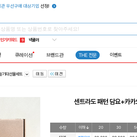
키캡
5
관 우선구매 대상기업
선정!
우산
6
텀블러
7
쿨토시
8
인기키워드
넥쿨러
9
타포린가방
10
전
큐레이션
브랜드관
이벤트
THE 전문
선풍기
1
러/기타선물세트
센트라도 패턴 담요+카카
수량
이하
20
30
5