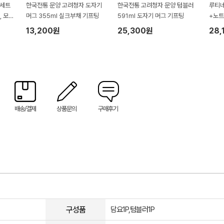
브세트
한국전통 문양 고려청자 도자기
한국전통 고려청자 문양 텀블러
루티네
, 모기
머그 355ml 실크부채 기프팅
591ml 도자기 머그 기프팅
+노
터리
13,200원
25,300원
28,
배송/결제
상품문의
구매후기
구성품
담요1P,텀블러1P