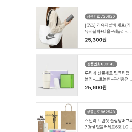
상품번호 720820
[굿즈] 리유저블백 세트(리
유저블백+타올+텀블러+공
기청정기)
25,300원
상품번호 830143
루티네 선물세트 밀크티텀
블러+노트볼펜+무선충전
기
25,600원
상품번호 862548
스탠리 트랜짓 플립탑머그4
73ml 텀블러세트6호 LG