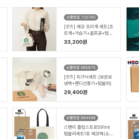
상품번호 720740
[굿즈] 에코 조리개 세트(조
르개+가습기+골프공+텀블
러 )
33,200원
상품번호 685876
[굿즈] 피크닉세트 (보온보
냉백+핸디선풍기+텀블러)
29,400원
상품번호 864498
스탠리 플립스트로591ml
텀블러세트1호 에코백(쇼핑