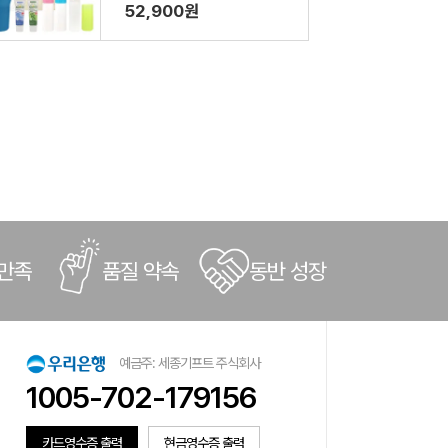
림 파우치 뉴따봉LG칫솔치
52,900원
약(쇼핑백포함)
 만족
품질 약속
동반 성장
예금주: 세종기프트 주식회사
1005-702-179156
카드영수증 출력
현금영수증 출력