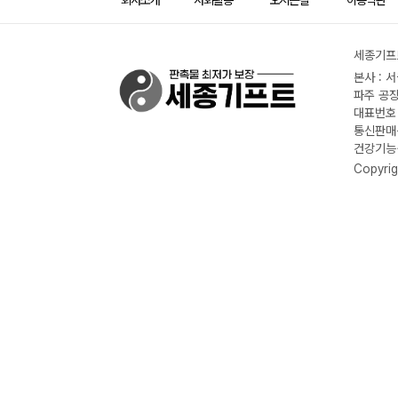
회사소개
사회활동
오시는길
이용약관
세종기프트
본사 : 
파주 공장
대표번호 :
통신판매신
건강기능식
Copyrig