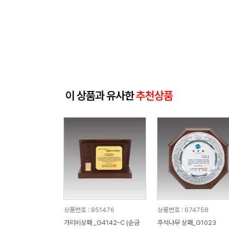
이 상품과 유사한
추천상품
상품번호 : 851476
상품번호 : 674758
가리비상패 _G4142-C (순금
주석나무 상패_G1023