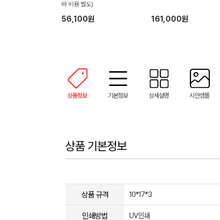
바 비용 별도)
56,100원
161,000원
상품정보
기본정보
상세설명
시안샘플
상품 기본정보
상품 규격
10*17*3
인쇄방법
UV인쇄