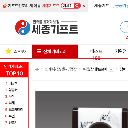
×
세종기프트,
공공기
기프트인포
의 새 이름!
세종기프트
자세히
베스트
기획전
전체 카테고리
즐겨찾기
100
인기카테고리
홈
인쇄/휘장/뱃지/업장
휘장/상패/트로피
상패
TOP 10
1
에코백
2
텀블러
3
우산
4
부채
5
보조배터리
6
수건
7
선풍기