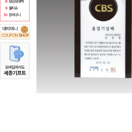
8
보온보냉백
9
물티슈
10
장바구니
대박머니
₩
COUPON
SHOP
모바일에서도
세종기프트