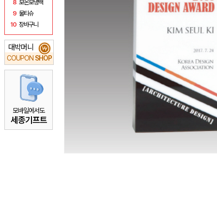
8
보온보냉백
9
물티슈
10
장바구니
대박머니
₩
COUPON
SHOP
모바일에서도
세종기프트