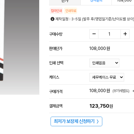
단가
108,000
견적문의
칼라인쇄
인쇄무료
제작일정 : 3-5일 (발주 후/영업일기준/난이도별 상이
구매수량
108,000
원
판매단가
인쇄 선택
케이스
108,000
원
(부가세별도)
구매가격
123,750
결제금액
원
최저가 보장제 신청하기
〉