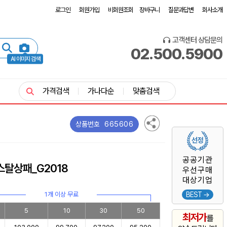
로그인
회원가입
비회원조회
장바구니
질문과답변
회사소개
고객센터 상담문의
02.500.5900
AI 이미지 검색
가격검색
가나다순
맞춤검색
665606
상품번호
공공기관
탈상패_G2018
우선구매
대상기업
1개 이상 무료
BEST →
5
10
30
50
최저가
를