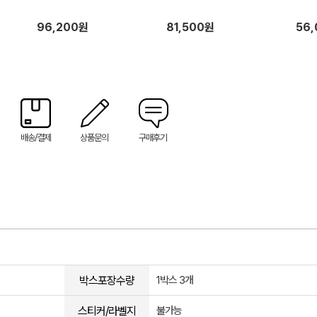
96,200원
81,500원
56
배송/결제
상품문의
구매후기
박스포장수량
1박스 3개
스티커/라벨지
불가능