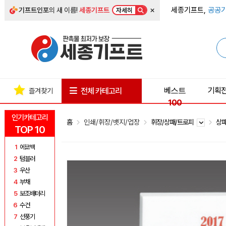
×
세종기프트,
공공기
기프트인포
의 새 이름!
세종기프트
자세히
베스트
기획
전체 카테고리
즐겨찾기
100
인기카테고리
홈
인쇄/휘장/뱃지/업장
휘장/상패/트로피
상
TOP 10
1
에코백
2
텀블러
3
우산
4
부채
5
보조배터리
6
수건
7
선풍기