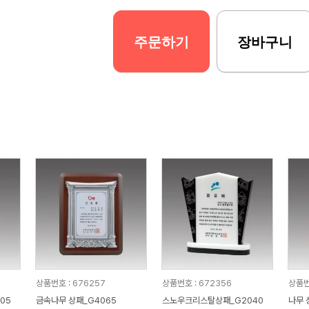
주문하기
장바구니
상품번호 : 676257
상품번호 : 672356
상품번
05
금속나무 상패_G4065
스노우크리스탈상패_G2040
나무 