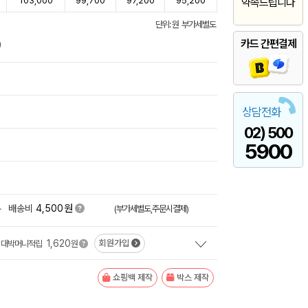
103,000
99,700
97,200
95,200
약속드립니다
단위: 원 부가세별도
카드 간편결제
)
상담전화
02) 500
5900
원
+
배송비
4,500
(부가세별도,주문시결제)
1,620
회원가입
대박머니적립
원
쇼핑백 제작
박스 제작