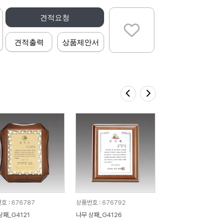
견적요청
견적출력
상품제안서
호 : 676787
상품번호 : 676792
상패_G4121
나무 상패_G4126