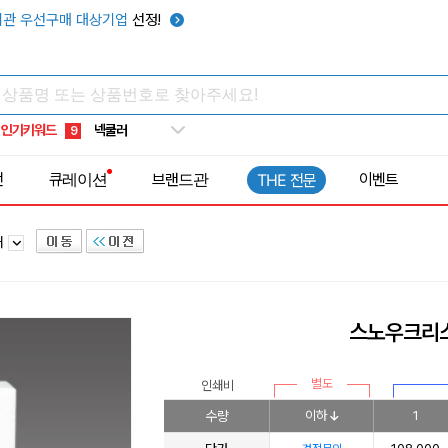
키캡
5
관 우선구매 대상기업
선정!
우산
6
텀블러
7
쿨토시
8
인기키워드
넥쿨러
9
타포린가방
10
전
큐레이션
브랜드관
이벤트
THE 전문
선풍기
1
패
스노우크리스
별도
인쇄비
수량
이하
1