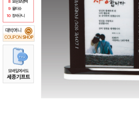
8
보온보냉백
9
물티슈
10
장바구니
대박머니
₩
COUPON
SHOP
모바일에서도
세종기프트