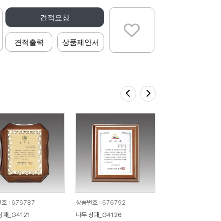
견적요청
견적출력
상품제안서
호 : 676787
상품번호 : 676792
상패_G4121
나무 상패_G4126