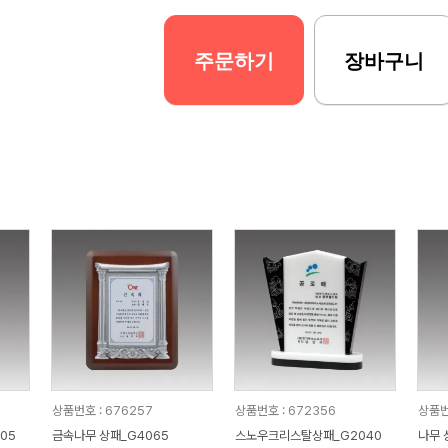
주문하기
장바구니
상품번호 : 676257
상품번호 : 672356
상품번
05
금속나무 상패_G4065
스노우크리스탈상패_G2040
나무 