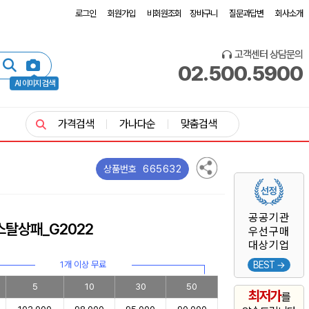
로그인
회원가입
비회원조회
장바구니
질문과답변
회사소개
고객센터 상담문의
02.500.5900
AI 이미지 검색
가격검색
가나다순
맞춤검색
665632
상품번호
공공기관
탈상패_G2022
우선구매
대상기업
1개 이상 무료
BEST →
5
10
30
50
최저가
를