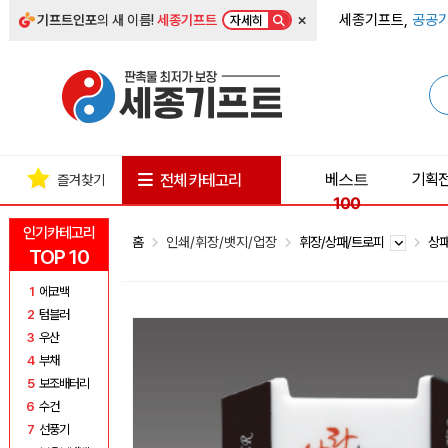
×
세종기프트,
공공기
기프트인포
의 새 이름!
세종기프트
자세히
베스트
기획
전체 카테고리
즐겨찾기
100
인기카테고리
홈
인쇄/휘장/뱃지/업장
휘장/상패/트로피
상
TOP 10
1
에코백
2
텀블러
3
우산
4
부채
5
보조배터리
6
수건
7
선풍기