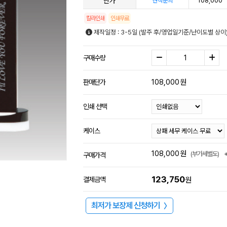
단가
108,000
견적문의
칼라인쇄
인쇄무료
제작일정 : 3-5일 (발주 후/영업일기준/난이도별 상이
구매수량
108,000
원
판매단가
인쇄 선택
케이스
108,000
원
(부가세별도)
구매가격
123,750
결제금액
원
최저가 보장제 신청하기
〉