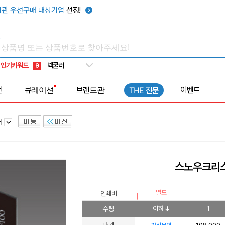
우산
6
관 우선구매 대상기업
선정!
텀블러
7
쿨토시
8
넥쿨러
9
인기키워드
타포린가방
10
선풍기
1
전
큐레이션
브랜드관
이벤트
THE 전문
패
스노우크리스
별도
인쇄비
수량
이하
1