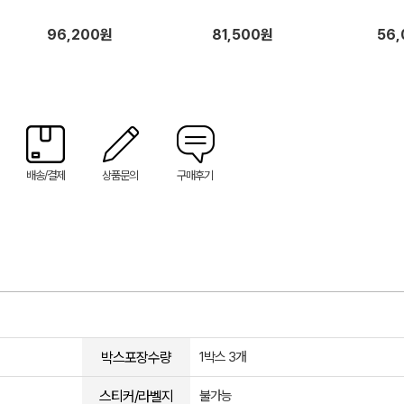
96,200원
81,500원
56
배송/결제
상품문의
구매후기
박스포장수량
1박스 3개
스티커/라벨지
불가능