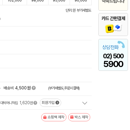
102,000
98,000
95,000
90,000
약속드립니다
단위: 원 부가세별도
카드 간편결제
)
상담전화
02) 500
5900
원
+
배송비
4,500
(부가세별도,주문시결제)
1,620
회원가입
대박머니적립
원
쇼핑백 제작
박스 제작