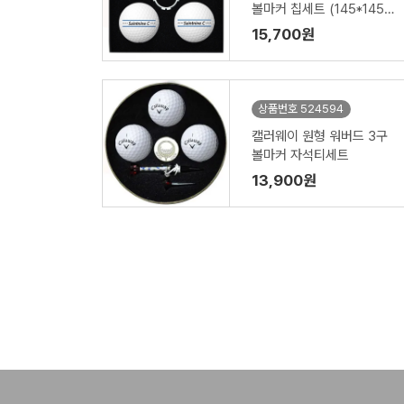
볼마커 칩세트 (145*145*
45mm)
15,700원
상품번호 524594
캘러웨이 원형 워버드 3구
볼마커 자석티세트
13,900원