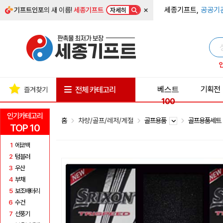
×
세종기프트,
공공기
기프트인포
의 새 이름!
세종기프트
자세히
베스트
기획전
전체 카테고리
즐겨찾기
100
인기카테고리
홈
차량/골프/레저/계절
골프용품
골프용품세
TOP 10
1
에코백
2
텀블러
3
우산
4
부채
5
보조배터리
6
수건
7
선풍기