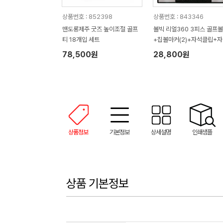
상품번호 : 852398
상품번호 : 843346
맨도롱제주 굿즈 높이조절 골프
볼빅 리얼360 3피스 골프
티 18개입 세트
+칩볼마커(2)+자석클립+
티(2) 세트
78,500원
28,800원
상품정보
기본정보
상세설명
인쇄샘플
상품 기본정보