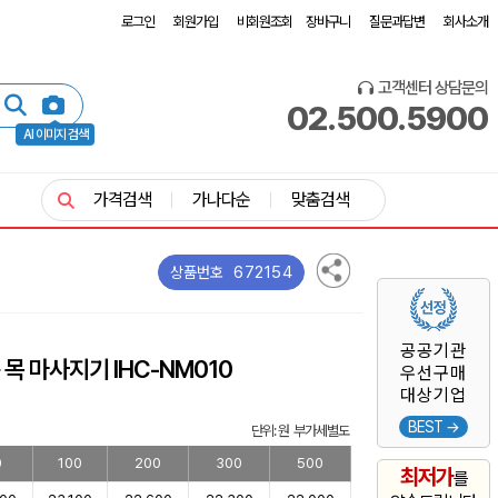
로그인
회원가입
비회원조회
장바구니
질문과답변
회사소개
고객센터 상담문의
02.500.5900
AI 이미지 검색
가격검색
가나다순
맞춤검색
672154
상품번호
공공기관
목 마사지기 IHC-NM010
우선구매
대상기업
BEST →
단위: 원 부가세별도
0
100
200
300
500
최저가
를