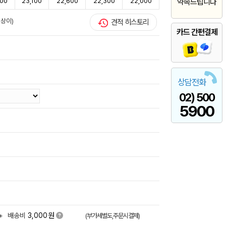
700
23,100
22,600
22,300
22,000
약속드립니다
 상이)
견적 히스토리
카드 간편결제
상담전화
02) 500
5900
원
+
배송비
3,000
(부가세별도,주문시결제)