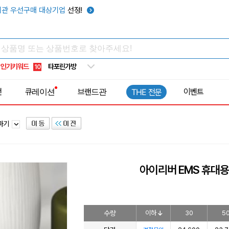
우산
6
관 우선구매 대상기업
선정!
텀블러
7
쿨토시
8
넥쿨러
9
인기키워드
타포린가방
10
선풍기
1
전
큐레이션
브랜드관
이벤트
THE 전문
안마기
아이리버 EMS 휴대용 
수량
이하
30
5