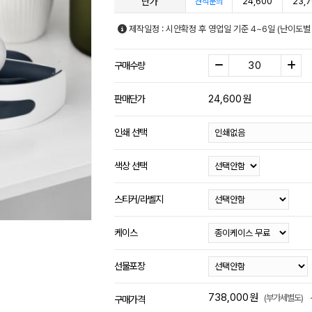
단가
24,600
23,
견적문의
제작일정 : 시안확정 후 영업일 기준 4~6일 (난이도별
구매수량
24,600
원
판매단가
인쇄 선택
색상 선택
스티커/라벨지
케이스
선물포장
738,000
원
(부가세별도)
구매가격