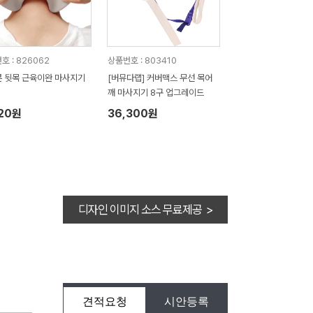
호 : 826062
상품번호 : 803410
 뒷목 근육이완 마사지기
[버뮤다랩] 커버맥스 무선 목어
깨 마사지기 8구 업그레이드
920원
36,300원
디자인 이미지 소스 무료제공 >
견적요청
시안등록