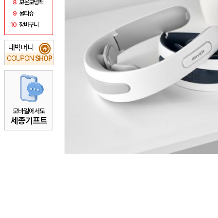
8
보온보냉백
9
물티슈
10
장바구니
대박머니
₩
COUPON
SHOP
모바일에서도
세종기프트