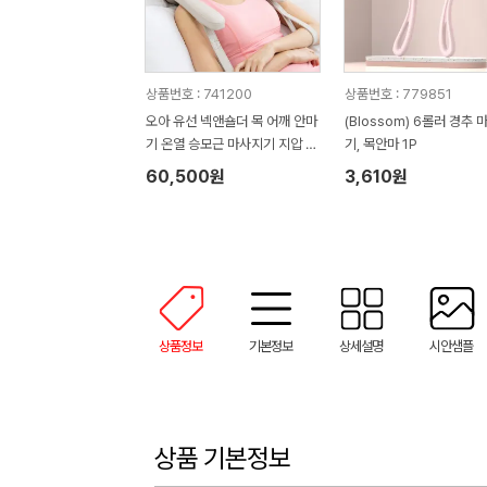
상품번호 : 741200
상품번호 : 779851
오아 유선 넥앤숄더 목 어깨 안마
(Blossom) 6롤러 경추 
기 온열 승모근 마사지기 지압 마
기, 목안마 1P
사지 기계
60,500원
3,610원
상품정보
기본정보
상세설명
시안샘플
상품 기본정보