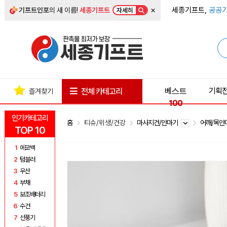
×
세종기프트,
공공기
기프트인포
의 새 이름!
세종기프트
자세히
베스트
기획
전체 카테고리
즐겨찾기
100
인기카테고리
홈
티슈/위생/건강
마사지건/안마기
어깨/목
TOP 10
1
에코백
2
텀블러
3
우산
4
부채
5
보조배터리
6
수건
7
선풍기