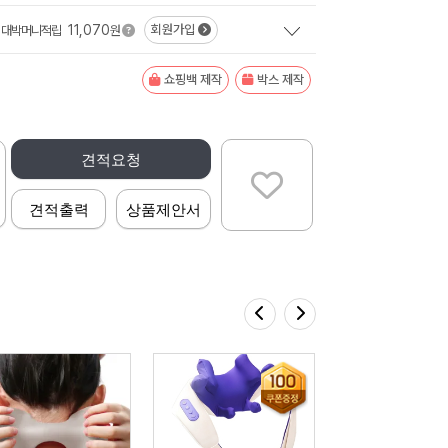
11,070
회원가입
대박머니적립
원
쇼핑백 제작
박스 제작
견적요청
견적출력
상품제안서