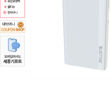
8
보온보냉백
9
물티슈
10
장바구니
대박머니
₩
COUPON
SHOP
모바일에서도
세종기프트