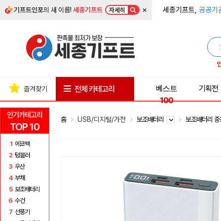
×
세종기프트,
공공기
기프트인포
의 새 이름!
세종기프트
자세히
베스트
기획전
전체 카테고리
즐겨찾기
100
인기카테고리
홈
USB/디지털/가전
보조배터리
보조배터리 중
TOP 10
1
에코백
2
텀블러
3
우산
4
부채
5
보조배터리
6
수건
7
선풍기